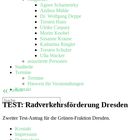
Agnes Scharnetzky
Andrea Mühle
Dr. Wolfgang Deppe
Torsten Hans
Ulrike Caspary
Moritz Knobel
Susanne Krause
Katharina Ringler
Torsten Schulze
Ulla Wacker
assoziierte Personen
Stadtteile
Termine
Termine
Hinweis für Veranstaltungen
«
Kontakt
zurück
TEST: Radverkehrsförderung Dresden
Zweiter Test-Antrag für die Grünen-Fraktion Dresden.
Kontakt
Impressum
Datenschutz