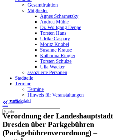
Gesamtfraktion
Mitglieder
Agnes Scharnetzky
Andrea Mühle
Dr. Wolfgang Deppe
Torsten Hans
Ulrike Caspary
Moritz Knobel
Susanne Krause
Katharina Ringler
Torsten Schulze
Ulla Wacker
assoziierte Personen
Stadtteile
Termine
Termine
Hinweis für Veranstaltungen
«
Kontakt
zurück
Verordnung der Landeshauptstadt
Dresden über Parkgebühren
(Parkgebührenverordnung) –