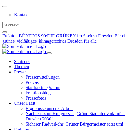
Weiter
zum
Kontakt
Inhalt
Fraktion BÜNDNIS 90/DIE GRÜNEN im Stadtrat Dresden
Für ein
grünes, vielfältiges, klimagerechtes Dresden für alle.
Startseite
Themen
Presse
Pressemitteilungen
Podcast
Stadtratstelegramm
Fraktionsblog
Pressefotos
Unser Fazit
Ergebnisse unserer Arbeit
Nachlese zum Kongress – „Grüne Stadt der Zukunft –
Dresden 2030“
Sicherer Radverkehr: Grüner Bürgermeister setzt um!
Fraktion