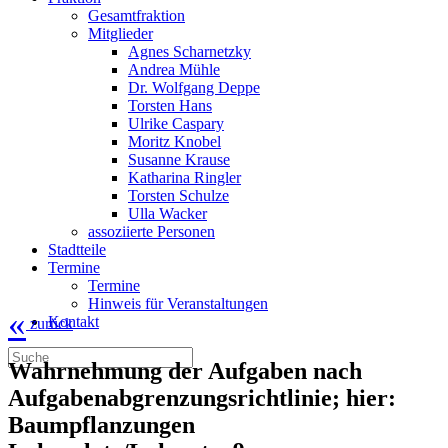
Gesamtfraktion
Mitglieder
Agnes Scharnetzky
Andrea Mühle
Dr. Wolfgang Deppe
Torsten Hans
Ulrike Caspary
Moritz Knobel
Susanne Krause
Katharina Ringler
Torsten Schulze
Ulla Wacker
assoziierte Personen
Stadtteile
Termine
Termine
Hinweis für Veranstaltungen
«
Kontakt
zurück
Wahrnehmung der Aufgaben nach
Aufgabenabgrenzungsrichtlinie; hier:
Baumpflanzungen