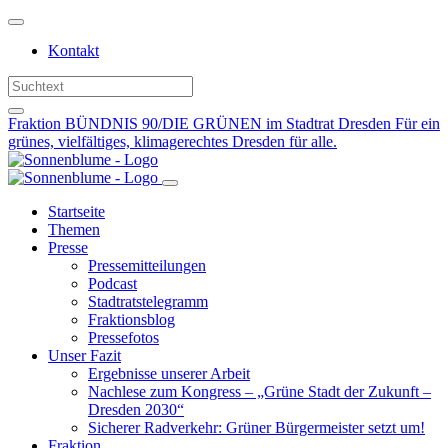
Weiter
zum
Kontakt
Inhalt
Fraktion BÜNDNIS 90/DIE GRÜNEN im Stadtrat Dresden
Für ein
grünes, vielfältiges, klimagerechtes Dresden für alle.
Startseite
Themen
Presse
Pressemitteilungen
Podcast
Stadtratstelegramm
Fraktionsblog
Pressefotos
Unser Fazit
Ergebnisse unserer Arbeit
Nachlese zum Kongress – „Grüne Stadt der Zukunft –
Dresden 2030“
Sicherer Radverkehr: Grüner Bürgermeister setzt um!
Fraktion