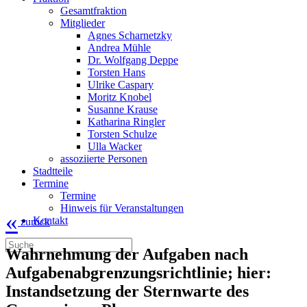
Gesamtfraktion
Mitglieder
Agnes Scharnetzky
Andrea Mühle
Dr. Wolfgang Deppe
Torsten Hans
Ulrike Caspary
Moritz Knobel
Susanne Krause
Katharina Ringler
Torsten Schulze
Ulla Wacker
assoziierte Personen
Stadtteile
Termine
Termine
Hinweis für Veranstaltungen
«
Kontakt
zurück
Wahrnehmung der Aufgaben nach
Aufgabenabgrenzungsrichtlinie; hier:
Instandsetzung der Sternwarte des