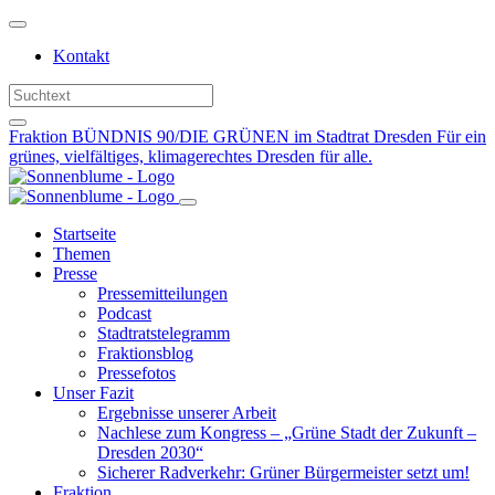
Weiter
zum
Kontakt
Inhalt
Fraktion BÜNDNIS 90/DIE GRÜNEN im Stadtrat Dresden
Für ein
grünes, vielfältiges, klimagerechtes Dresden für alle.
Startseite
Themen
Presse
Pressemitteilungen
Podcast
Stadtratstelegramm
Fraktionsblog
Pressefotos
Unser Fazit
Ergebnisse unserer Arbeit
Nachlese zum Kongress – „Grüne Stadt der Zukunft –
Dresden 2030“
Sicherer Radverkehr: Grüner Bürgermeister setzt um!
Fraktion