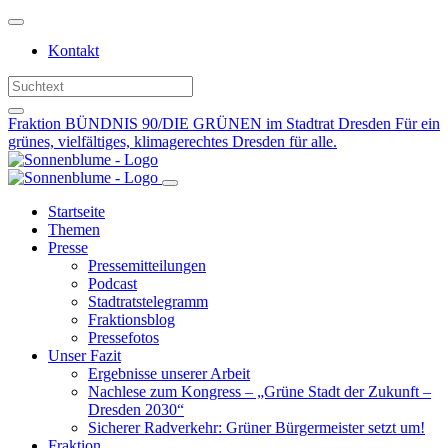
Weiter
zum
Kontakt
Inhalt
Fraktion BÜNDNIS 90/DIE GRÜNEN im Stadtrat Dresden
Für ein
grünes, vielfältiges, klimagerechtes Dresden für alle.
Startseite
Themen
Presse
Pressemitteilungen
Podcast
Stadtratstelegramm
Fraktionsblog
Pressefotos
Unser Fazit
Ergebnisse unserer Arbeit
Nachlese zum Kongress – „Grüne Stadt der Zukunft –
Dresden 2030“
Sicherer Radverkehr: Grüner Bürgermeister setzt um!
Fraktion