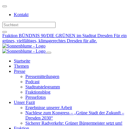
Weiter
zum
Kontakt
Inhalt
Fraktion BÜNDNIS 90/DIE GRÜNEN im Stadtrat Dresden
Für ein
grünes, vielfältiges, klimagerechtes Dresden für alle.
Startseite
Themen
Presse
Pressemitteilungen
Podcast
Stadtratstelegramm
Fraktionsblog
Pressefotos
Unser Fazit
Ergebnisse unserer Arbeit
Nachlese zum Kongress – „Grüne Stadt der Zukunft –
Dresden 2030“
Sicherer Radverkehr: Grüner Bürgermeister setzt um!
Fraktion