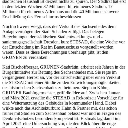
städtischen Haushalt ist derzeit nichts zu spüren. Der Stadtrat hat erst
in den letzten Wochen 37 Millionen für ein neues Stadion, 17
Millionen für ein neues Affenhaus und die 40 Millionen schwere
Erschließung des Fernsehturms beschlossen.
Noch schwerer wiegt, dass der Verkauf des Sachsenbades dem
Anlagevermögen der Stadt Schaden zufügt. Das belegen
Berechnungen der städtischen Stadtentwicklungs- und -
sanierungsgesellschaft Dresden, kurz STESAD, die eine Woche vor
der Entscheidung im Rat im Bauausschuss vorgestellt worden
waren. Dass es diese Berechnungen überhaupt gibt, ist den
GRÜNEN zu verdanken.
Kati Bischoffberger, GRÜNEN-Stadträtin, arbeitet seit Jahren in der
Bürgerinitiative zur Rettung des Sachsenbades mit. Sie regte im
vergangenen Herbst an, vor der Entscheidung über einen Verkauf
die STESAD mit einer Studie zu den Entwicklungsmöglichkeiten
des historischen Sachsenbades zu betrauen. Stephan Kühn,
GRÜNER Baubürgermeister, griff die Idee auf. Zwischen Januar
und März 2021 erstellte die STESAD in Rekordzeit Vorschläge für
eine Weiternutzung des Gebäudes in kommunaler Hand. Dabei
wirkte auch das Architekturbüro Hahn & Partner mit, das schon
früher mit Studien zum Sachsenbad befasst war und in Fragen des
Denkmalschutzes besonders kompetent ist. Erstmals lag damit im
April 2021 eine Untersuchung vor, die den Blick über die enge