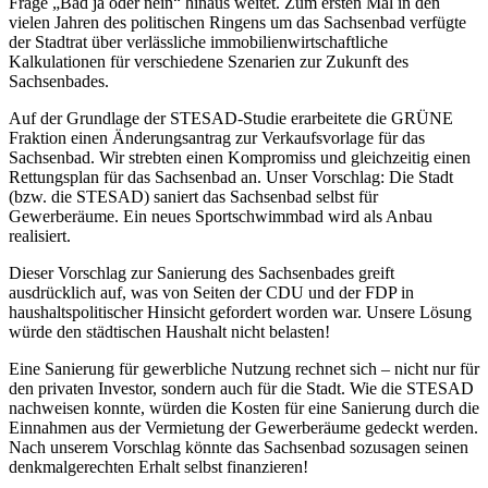
Frage „Bad ja oder nein“ hinaus weitet. Zum ersten Mal in den
vielen Jahren des politischen Ringens um das Sachsenbad verfügte
der Stadtrat über verlässliche immobilienwirtschaftliche
Kalkulationen für verschiedene Szenarien zur Zukunft des
Sachsenbades.
Auf der Grundlage der STESAD-Studie erarbeitete die GRÜNE
Fraktion einen Änderungsantrag zur Verkaufsvorlage für das
Sachsenbad. Wir strebten einen Kompromiss und gleichzeitig einen
Rettungsplan für das Sachsenbad an. Unser Vorschlag: Die Stadt
(bzw. die STESAD) saniert das Sachsenbad selbst für
Gewerberäume. Ein neues Sportschwimmbad wird als Anbau
realisiert.
Dieser Vorschlag zur Sanierung des Sachsenbades greift
ausdrücklich auf, was von Seiten der CDU und der FDP in
haushaltspolitischer Hinsicht gefordert worden war. Unsere Lösung
würde den städtischen Haushalt nicht belasten!
Eine Sanierung für gewerbliche Nutzung rechnet sich – nicht nur für
den privaten Investor, sondern auch für die Stadt. Wie die STESAD
nachweisen konnte, würden die Kosten für eine Sanierung durch die
Einnahmen aus der Vermietung der Gewerberäume gedeckt werden.
Nach unserem Vorschlag könnte das Sachsenbad sozusagen seinen
denkmalgerechten Erhalt selbst finanzieren!