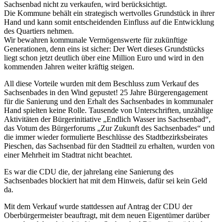
Sachsenbad nicht zu verkaufen, wird berücksichtigt.
Die Kommune behält ein strategisch wertvolles Grundstück in ihrer
Hand und kann somit entscheidenden Einfluss auf die Entwicklung
des Quartiers nehmen.
Wir bewahren kommunale Vermögenswerte für zukünftige
Generationen, denn eins ist sicher: Der Wert dieses Grundstücks
liegt schon jetzt deutlich über eine Million Euro und wird in den
kommenden Jahren weiter kräftig steigen.
All diese Vorteile wurden mit dem Beschluss zum Verkauf des
Sachsenbades in den Wind gepustet! 25 Jahre Bürgerengagement
für die Sanierung und den Erhalt des Sachsenbades in kommunaler
Hand spielten keine Rolle. Tausende von Unterschriften, unzählige
Aktivitäten der Bürgerinitiative „Endlich Wasser ins Sachsenbad“,
das Votum des Bürgerforums „Zur Zukunft des Sachsenbades“ und
die immer wieder formulierte Beschlüsse des Stadtbezirksbeirates
Pieschen, das Sachsenbad für den Stadtteil zu erhalten, wurden von
einer Mehrheit im Stadtrat nicht beachtet.
Es war die CDU die, der jahrelang eine Sanierung des
Sachsenbades blockiert hat mit dem Hinweis, dafür sei kein Geld
da.
Mit dem Verkauf wurde stattdessen auf Antrag der CDU der
Oberbürgermeister beauftragt, mit dem neuen Eigentümer darüber