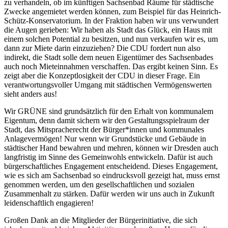
zu verhandeln, ob im künftigen Sachsenbad Räume für städtische
Zwecke angemietet werden können, zum Beispiel für das Heinrich-
Schütz-Konservatorium. In der Fraktion haben wir uns verwundert
die Augen gerieben: Wir haben als Stadt das Glück, ein Haus mit
einem solchen Potential zu besitzen, und nun verkaufen wir es, um
dann zur Miete darin einzuziehen? Die CDU fordert nun also
indirekt, die Stadt solle dem neuen Eigentümer des Sachsenbades
auch noch Mieteinnahmen verschaffen. Das ergibt keinen Sinn. Es
zeigt aber die Konzeptlosigkeit der CDU in dieser Frage. Ein
verantwortungsvoller Umgang mit städtischen Vermögenswerten
sieht anders aus!
Wir GRÜNE sind grundsätzlich für den Erhalt von kommunalem
Eigentum, denn damit sichern wir den Gestaltungsspielraum der
Stadt, das Mitspracherecht der Bürger*innen und kommunales
Anlagevermögen! Nur wenn wir Grundstücke und Gebäude in
städtischer Hand bewahren und mehren, können wir Dresden auch
langfristig im Sinne des Gemeinwohls entwickeln. Dafür ist auch
bürgerschaftliches Engagement entscheidend. Dieses Engagement,
wie es sich am Sachsenbad so eindrucksvoll gezeigt hat, muss ernst
genommen werden, um den gesellschaftlichen und sozialen
Zusammenhalt zu stärken. Dafür werden wir uns auch in Zukunft
leidenschaftlich engagieren!
Großen Dank an die Mitglieder der Bürgerinitiative, die sich