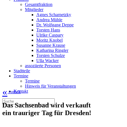
Gesamtfraktion
Mitglieder
Agnes Scharnetzky
Andrea Mühle
Dr. Wolfgang Deppe
Torsten Hans
Ulrike Caspary
Moritz Knobel
Susanne Krause
Katharina Ringler
Torsten Schulze
Ulla Wacker
assoziierte Personen
Stadtteile
Termine
Termine
Hinweis für Veranstaltungen
«
Kontakt
zurück
Das Sachsenbad wird verkauft
ein trauriger Tag für Dresden!