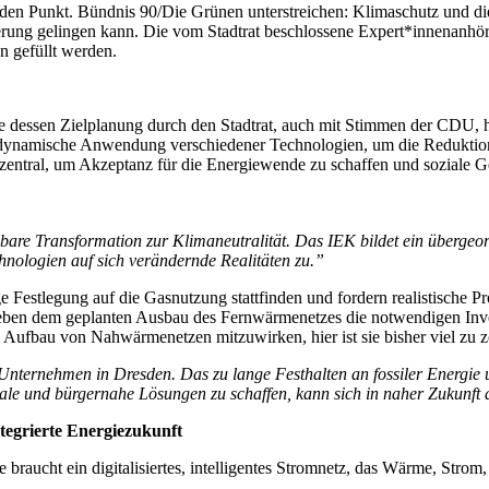
den Punkt. Bündnis 90/Die Grünen unterstreichen: Klimaschutz und di
erung gelingen kann. Die vom Stadtrat beschlossene Expert*innenanhör
n gefüllt werden.
 dessen Zielplanung durch den Stadtrat, auch mit Stimmen der CDU, 
ne dynamische Anwendung verschiedener Technologien, um die Redukti
zentral, um Akzeptanz für die Energiewende zu schaffen und soziale G
bare Transformation zur Klimaneutralität. Das IEK bildet ein übergeor
hnologien auf sich verändernde Realitäten zu.”
ge Festlegung auf die Gasnutzung stattfinden und fordern realistische
 neben dem geplanten Ausbau des Fernwärmenetzes die notwendigen Inv
im Aufbau von Nahwärmenetzen mitzuwirken, hier ist sie bisher viel zu z
Unternehmen in Dresden. Das zu lange Festhalten an fossiler Energie
le und bürgernahe Lösungen zu schaffen, kann sich in naher Zukunft a
integrierte Energiezukunft
braucht ein digitalisiertes, intelligentes Stromnetz, das Wärme, Strom, 