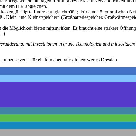
die Energiewende mittragen. Prüfung des IEK auf Verständlichkeit u
 mit dem IEK abgleichen.
 kostengünstigste Energie ungleichmäßig. Für einen ökonomischen Netza
ß-, Klein- und Kleinstspeichern (Großbatteriespeicher, Großwärmespeic
ie Möglichkeit bieten mitzuwirken. Es braucht eine stärkere Öffnung d
 …)
eränderung, mit Investitionen in grüne Technologien und mit sozialem 
en umzusetzen – für ein klimaneutrales, lebenswertes Dresden.