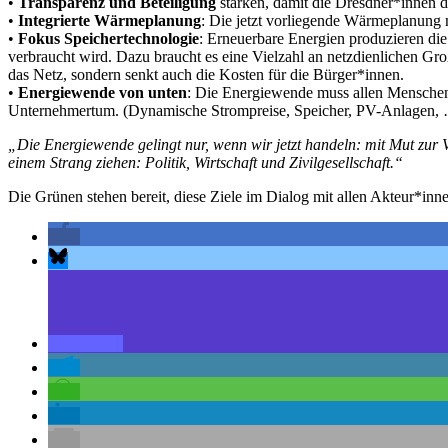
•
Transparenz und Beteiligung
stärken, damit die Dresdner*innen 
•
Integrierte Wärmeplanung
: Die jetzt vorliegende Wärmeplanung
•
Fokus Speichertechnologie
: Erneuerbare Energien produzieren die
verbraucht wird. Dazu braucht es eine Vielzahl an netzdienlichen Gro
das Netz, sondern senkt auch die Kosten für die Bürger*innen.
•
Energiewende von unten
: Die Energiewende muss allen Menschen d
Unternehmertum. (Dynamische Strompreise, Speicher, PV-Anlagen,
„Die Energiewende gelingt nur, wenn wir jetzt handeln: mit Mut zur V
einem Strang ziehen: Politik, Wirtschaft und Zivilgesellschaft.“
Die Grünen stehen bereit, diese Ziele im Dialog mit allen Akteur*inn