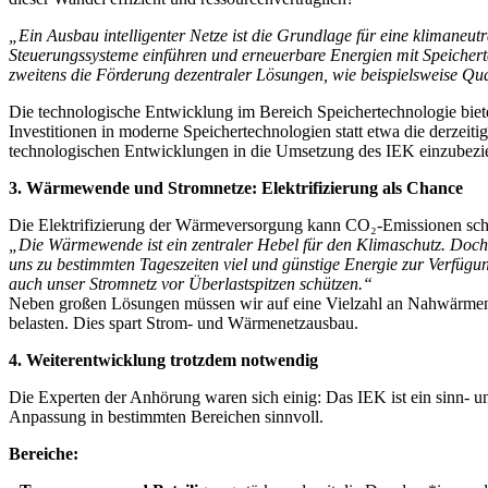
„Ein Ausbau intelligenter Netze ist die Grundlage für eine klimaneut
Steuerungssysteme einführen und erneuerbare Energien mit Speichertec
zweitens die Förderung dezentraler Lösungen, wie beispielsweise Q
Die technologische Entwicklung im Bereich Speichertechnologie bietet 
Investitionen in moderne Speichertechnologien statt etwa die derzeiti
technologischen Entwicklungen in die Umsetzung des IEK einzubez
3. Wärmewende und Stromnetze: Elektrifizierung als Chance
Die Elektrifizierung der Wärmeversorgung kann CO₂-Emissionen schn
„Die Wärmewende ist ein zentraler Hebel für den Klimaschutz. Doch w
uns zu bestimmten Tageszeiten viel und günstige Energie zur Verfüg
auch unser Stromnetz vor Überlastspitzen schützen.“
Neben großen Lösungen müssen wir auf eine Vielzahl an Nahwärmenetz
belasten. Dies spart Strom- und Wärmenetzausbau.
4. Weiterentwicklung trotzdem notwendig
Die Experten der Anhörung waren sich einig: Das IEK ist ein sinn- u
Anpassung in bestimmten Bereichen sinnvoll.
Bereiche: