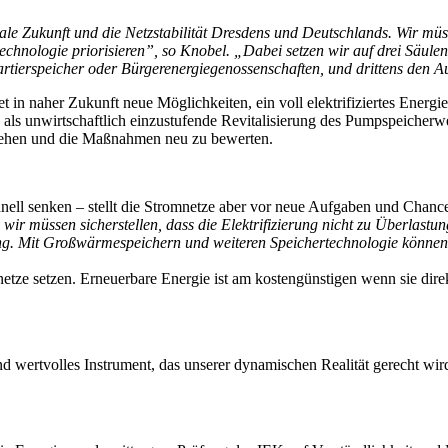
rale Zukunft und die Netzstabilität Dresdens und Deutschlands. Wir müss
hnologie priorisieren”, so Knobel. „Dabei setzen wir auf drei Säulen: 
uartierspeicher oder Bürgerenergiegenossenschaften, und drittens den
in naher Zukunft neue Möglichkeiten, ein voll elektrifiziertes Energies
g als unwirtschaftlich einzustufende Revitalisierung des Pumpspeicherw
iehen und die Maßnahmen neu zu bewerten.
ell senken – stellt die Stromnetze aber vor neue Aufgaben und Chanc
ir müssen sicherstellen, dass die Elektrifizierung nicht zu Überlastu
ung. Mit Großwärmespeichern und weiteren Speichertechnologie können 
e setzen. Erneuerbare Energie ist am kostengünstigen wenn sie direkt
nd wertvolles Instrument, das unserer dynamischen Realität gerecht wir