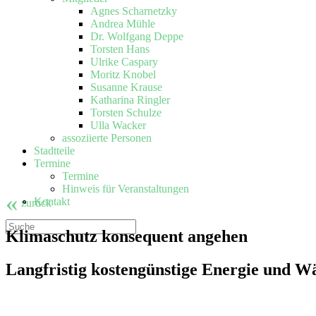
Agnes Scharnetzky
Andrea Mühle
Dr. Wolfgang Deppe
Torsten Hans
Ulrike Caspary
Moritz Knobel
Susanne Krause
Katharina Ringler
Torsten Schulze
Ulla Wacker
assoziierte Personen
Stadtteile
Termine
Termine
Hinweis für Veranstaltungen
«
Kontakt
zurück
Klimaschutz konsequent angehen
Langfristig kostengünstige Energie und 