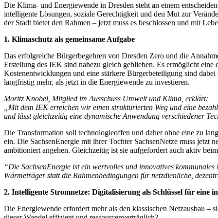
Die Klima- und Energiewende in Dresden steht an einem entscheiden
intelligente Lösungen, soziale Gerechtigkeit und den Mut zur Veränd
der Stadt bietet den Rahmen – jetzt muss es beschlossen und mit Lebe
1. Klimaschutz als gemeinsame Aufgabe
Das erfolgreiche Bürgerbegehren von Dresden Zero und die Annahme
Erstellung des IEK sind nahezu gleich geblieben. Es ermöglicht ei
Kostenentwicklungen und eine stärkere Bürgerbeteiligung sind dabei 
langfristig mehr, als jetzt in die Energiewende zu investieren.
Moritz Knobel, Mitglied im Ausschuss Umwelt und Klima, erklärt:
„Mit dem IEK erreichen wir einen strukturierten Weg und eine bezahl
und lässt gleichzeitig eine dynamische Anwendung verschiedener Tec
Die Transformation soll technologieoffen und daher ohne eine zu lan
ein. Die SachsenEnergie mit ihrer Tochter SachsenNetze muss jetzt
ambitioniert angehen. Gleichzeitig ist sie aufgefordert auch aktiv be
“Die SachsenEnergie ist ein wertvolles und innovatives kommunales 
Wärmeträger statt die Rahmenbedingungen für netzdienliche, dezentra
2. Intelligente Stromnetze: Digitalisierung als Schlüssel für eine 
Die Energiewende erfordert mehr als den klassischen Netzausbau – sie 
dieser Wandel effizient und ressourcenverträglich?