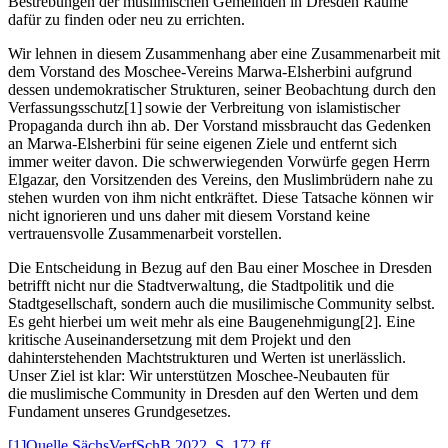
Bestrebungen der muslimischen Gemeinden in Dresden Räume
dafür zu finden oder neu zu errichten.
Wir lehnen in diesem Zusammenhang aber eine Zusammenarbeit mit
dem Vorstand des Moschee-Vereins Marwa-Elsherbini aufgrund
dessen undemokratischer Strukturen, seiner Beobachtung durch den
Verfassungsschutz[1] sowie der Verbreitung von islamistischer
Propaganda durch ihn ab. Der Vorstand missbraucht das Gedenken
an Marwa-Elsherbini für seine eigenen Ziele und entfernt sich
immer weiter davon. Die schwerwiegenden Vorwürfe gegen Herrn
Elgazar, den Vorsitzenden des Vereins, den Muslimbrüdern nahe zu
stehen wurden von ihm nicht entkräftet. Diese Tatsache können wir
nicht ignorieren und uns daher mit diesem Vorstand keine
vertrauensvolle Zusammenarbeit vorstellen.
Die Entscheidung in Bezug auf den Bau einer Moschee in Dresden
betrifft nicht nur die Stadtverwaltung, die Stadtpolitik und die
Stadtgesellschaft, sondern auch die musilimische Community selbst.
Es geht hierbei um weit mehr als eine Baugenehmigung[2]. Eine
kritische Auseinandersetzung mit dem Projekt und den
dahinterstehenden Machtstrukturen und Werten ist unerlässlich.
Unser Ziel ist klar: Wir unterstützen Moschee-Neubauten für
die muslimische Community in Dresden auf den Werten und dem
Fundament unseres Grundgesetzes.
[1]Quelle SächsVerfSchB 2022, S. 172 ff.