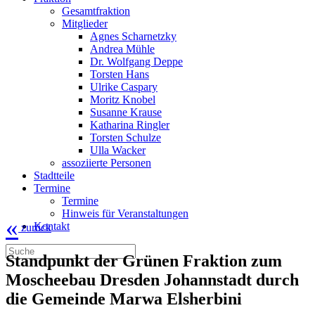
Gesamtfraktion
Mitglieder
Agnes Scharnetzky
Andrea Mühle
Dr. Wolfgang Deppe
Torsten Hans
Ulrike Caspary
Moritz Knobel
Susanne Krause
Katharina Ringler
Torsten Schulze
Ulla Wacker
assoziierte Personen
Stadtteile
Termine
Termine
Hinweis für Veranstaltungen
«
Kontakt
zurück
Standpunkt der Grünen Fraktion zum
Moscheebau Dresden Johannstadt durch
die Gemeinde Marwa Elsherbini