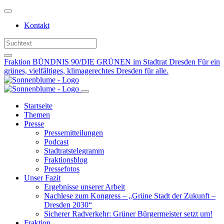
Weiter
zum
Kontakt
Inhalt
Fraktion BÜNDNIS 90/DIE GRÜNEN im Stadtrat Dresden
Für ein
grünes, vielfältiges, klimagerechtes Dresden für alle.
Startseite
Themen
Presse
Pressemitteilungen
Podcast
Stadtratstelegramm
Fraktionsblog
Pressefotos
Unser Fazit
Ergebnisse unserer Arbeit
Nachlese zum Kongress – „Grüne Stadt der Zukunft –
Dresden 2030“
Sicherer Radverkehr: Grüner Bürgermeister setzt um!
Fraktion