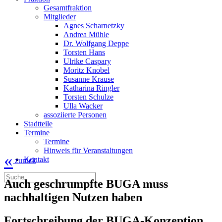
Gesamtfraktion
Mitglieder
Agnes Scharnetzky
Andrea Mühle
Dr. Wolfgang Deppe
Torsten Hans
Ulrike Caspary
Moritz Knobel
Susanne Krause
Katharina Ringler
Torsten Schulze
Ulla Wacker
assoziierte Personen
Stadtteile
Termine
Termine
Hinweis für Veranstaltungen
«
Kontakt
zurück
Auch geschrumpfte BUGA muss
nachhaltigen Nutzen haben
Fortschreibung der BUGA-Konzeption