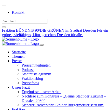
Weiter
zum
Kontakt
Inhalt
Fraktion BÜNDNIS 90/DIE GRÜNEN im Stadtrat Dresden
Für ein
grünes, vielfältiges, klimagerechtes Dresden für alle.
Startseite
Themen
Presse
Pressemitteilungen
Podcast
Stadtratstelegramm
Fraktionsblog
Pressefotos
Unser Fazit
Ergebnisse unserer Arbeit
Nachlese zum Kongress – „Grüne Stadt der Zukunft –
Dresden 2030“
Sicherer Radverkehr: Grüner Bürgermeister setzt um!
Fraktion