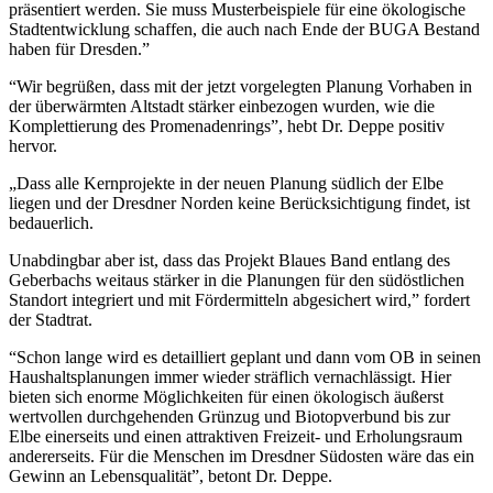
präsentiert werden. Sie muss Musterbeispiele für eine ökologische
Stadtentwicklung schaffen, die auch nach Ende der BUGA Bestand
haben für Dresden.”
“Wir begrüßen, dass mit der jetzt vorgelegten Planung Vorhaben in
der überwärmten Altstadt stärker einbezogen wurden, wie die
Komplettierung des Promenadenrings”, hebt Dr. Deppe positiv
hervor.
„Dass alle Kernprojekte in der neuen Planung südlich der Elbe
liegen und der Dresdner Norden keine Berücksichtigung findet, ist
bedauerlich.
Unabdingbar aber ist, dass das Projekt Blaues Band entlang des
Geberbachs weitaus stärker in die Planungen für den südöstlichen
Standort integriert und mit Fördermitteln abgesichert wird,” fordert
der Stadtrat.
“Schon lange wird es detailliert geplant und dann vom OB in seinen
Haushaltsplanungen immer wieder sträflich vernachlässigt. Hier
bieten sich enorme Möglichkeiten für einen ökologisch äußerst
wertvollen durchgehenden Grünzug und Biotopverbund bis zur
Elbe einerseits und einen attraktiven Freizeit- und Erholungsraum
andererseits. Für die Menschen im Dresdner Südosten wäre das ein
Gewinn an Lebensqualität”, betont Dr. Deppe.