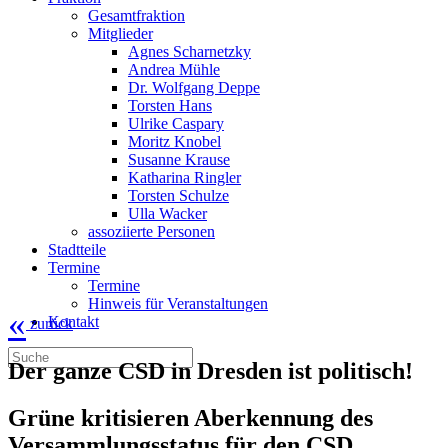
Gesamtfraktion
Mitglieder
Agnes Scharnetzky
Andrea Mühle
Dr. Wolfgang Deppe
Torsten Hans
Ulrike Caspary
Moritz Knobel
Susanne Krause
Katharina Ringler
Torsten Schulze
Ulla Wacker
assoziierte Personen
Stadtteile
Termine
Termine
Hinweis für Veranstaltungen
«
Kontakt
zurück
Der ganze CSD in Dresden ist politisch!
Grüne kritisieren Aberkennung des
Versammlungsstatus für den CSD