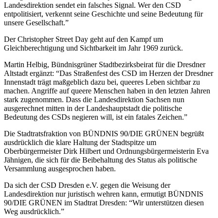
Landesdirektion sendet ein falsches Signal. Wer den CSD
entpolitisiert, verkennt seine Geschichte und seine Bedeutung für
unsere Gesellschaft.”
Der Christopher Street Day geht auf den Kampf um
Gleichberechtigung und Sichtbarkeit im Jahr 1969 zurück.
Martin Helbig, Bündnisgrüner Stadtbezirksbeirat für die Dresdner
Altstadt ergänzt: “Das Straßenfest des CSD im Herzen der Dresdner
Innenstadt trägt maßgeblich dazu bei, queeres Leben sichtbar zu
machen. Angriffe auf queere Menschen haben in den letzten Jahren
stark zugenommen. Dass die Landesdirektion Sachsen nun
ausgerechnet mitten in der Landeshauptstadt die politische
Bedeutung des CSDs negieren will, ist ein fatales Zeichen.”
Die Stadtratsfraktion von BÜNDNIS 90/DIE GRÜNEN begrüßt
ausdrücklich die klare Haltung der Stadtspitze um
Oberbürgermeister Dirk Hilbert und Ordnungsbürgermeisterin Eva
Jähnigen, die sich für die Beibehaltung des Status als politische
Versammlung ausgesprochen haben.
Da sich der CSD Dresden e.V. gegen die Weisung der
Landesdirektion nur juristisch wehren kann, ermutigt BÜNDNIS
90/DIE GRÜNEN im Stadtrat Dresden: “Wir unterstützen diesen
Weg ausdrücklich.”