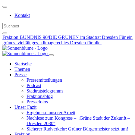
Weiter
zum
Kontakt
Inhalt
Fraktion BÜNDNIS 90/DIE GRÜNEN im Stadtrat Dresden
Für ein
grünes, vielfältiges, klimagerechtes Dresden für alle.
Startseite
Themen
Presse
Pressemitteilungen
Podcast
Stadtratstelegramm
Fraktionsblog
Pressefotos
Unser Fazit
Ergebnisse unserer Arbeit
Nachlese zum Kongress – „Grüne Stadt der Zukunft –
Dresden 2030“
Sicherer Radverkehr: Grüner Bürgermeister setzt um!
Fraktion