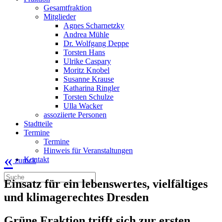
Gesamtfraktion
Mitglieder
Agnes Scharnetzky
Andrea Mühle
Dr. Wolfgang Deppe
Torsten Hans
Ulrike Caspary
Moritz Knobel
Susanne Krause
Katharina Ringler
Torsten Schulze
Ulla Wacker
assoziierte Personen
Stadtteile
Termine
Termine
Hinweis für Veranstaltungen
«
Kontakt
zurück
Einsatz für ein lebenswertes, vielfältiges
und klimagerechtes Dresden
Grüne Fraktion trifft sich zur ersten