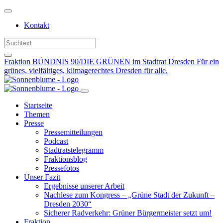
Weiter
zum
Kontakt
Inhalt
Fraktion BÜNDNIS 90/DIE GRÜNEN im Stadtrat Dresden
Für ein
grünes, vielfältiges, klimagerechtes Dresden für alle.
Startseite
Themen
Presse
Pressemitteilungen
Podcast
Stadtratstelegramm
Fraktionsblog
Pressefotos
Unser Fazit
Ergebnisse unserer Arbeit
Nachlese zum Kongress – „Grüne Stadt der Zukunft –
Dresden 2030“
Sicherer Radverkehr: Grüner Bürgermeister setzt um!
Fraktion