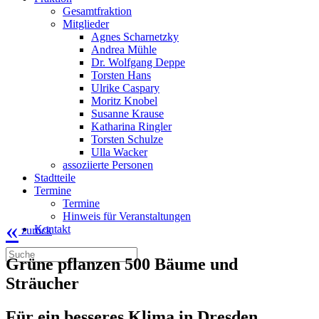
Gesamtfraktion
Mitglieder
Agnes Scharnetzky
Andrea Mühle
Dr. Wolfgang Deppe
Torsten Hans
Ulrike Caspary
Moritz Knobel
Susanne Krause
Katharina Ringler
Torsten Schulze
Ulla Wacker
assoziierte Personen
Stadtteile
Termine
Termine
Hinweis für Veranstaltungen
«
Kontakt
zurück
Grüne pflanzen 500 Bäume und
Sträucher
Für ein besseres Klima in Dresden