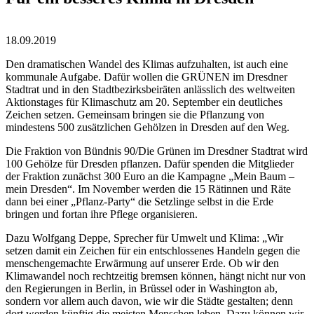
18.09.2019
Den dramatischen Wandel des Klimas aufzuhalten, ist auch eine
kommunale Aufgabe. Dafür wollen die GRÜNEN im Dresdner
Stadtrat und in den Stadtbezirksbeiräten anlässlich des weltweiten
Aktionstages für Klimaschutz am 20. September ein deutliches
Zeichen setzen. Gemeinsam bringen sie die Pflanzung von
mindestens 500 zusätzlichen Gehölzen in Dresden auf den Weg.
Die Fraktion von Bündnis 90/Die Grünen im Dresdner Stadtrat wird
100 Gehölze für Dresden pflanzen. Dafür spenden die Mitglieder
der Fraktion zunächst 300 Euro an die Kampagne „Mein Baum –
mein Dresden“. Im November werden die 15 Rätinnen und Räte
dann bei einer „Pflanz-Party“ die Setzlinge selbst in die Erde
bringen und fortan ihre Pflege organisieren.
Dazu Wolfgang Deppe, Sprecher für Umwelt und Klima: „Wir
setzen damit ein Zeichen für ein entschlossenes Handeln gegen die
menschengemachte Erwärmung auf unserer Erde. Ob wir den
Klimawandel noch rechtzeitig bremsen können, hängt nicht nur von
den Regierungen in Berlin, in Brüssel oder in Washington ab,
sondern vor allem auch davon, wie wir die Städte gestalten; denn
dort werden künftig die meisten Menschen leben. Dazu können wir