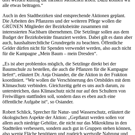
alle etwas beitragen.“
Auch in den Stadtbezirken sind entsprechende Aktionen geplant.
Die Arbeiten des Pflanzens und der weiteren Pflege wollen die
GRÜNEN Mitglieder der Bezirksbeiräte zusammen mit
interessierten Nachbarn übernehmen. Die Setzlinge sollen aus dem
Budget der Bezirksbeiräte finanziert werden. Dabei gilt es dann aber
auch, haushaltsrechtliche Grundregeln zu beachten. Öffentliche
Gelder dürfen nicht für Spenden verwendet werden, also auch nicht
für die Kampagne „Mein Baum – mein Dresden“.
„Es ist aber problemlos möglich, die Setzlinge direkt bei der
Baumschule zu bestellen, die auch die Pflanzen für die Kampagne
liefert“, erläutert Dr. Anja Osiander, die die Aktion in der Fraktion
koordiniert. “Wir wollen die Verschönerung des Ortsbildes mit dem
Klimaschutz verbinden. Gleichzeitig geht es uns auch darum, zu
unterstreichen, dass Klimaschutz nicht nur auf den Schultern von
Freiwilligen stattfinden soll, sondern dass es eben auch eine
öffentliche Aufgabe ist“, so Osiander.
Robert Schlick, Sprecher für Natur- und Wasserschutz, erläutert die
ökologischen Aspekte der Aktion: „Gepflanzt werden sollen vor
allem auch niedrige Gehölze, die nicht nur das Mikroklima in den
Stadtteilen verbessern, sondern auch gut in Gruppen stehen können,
also wenig Fläche benötigen und zugleich wertvolle Nahrung und