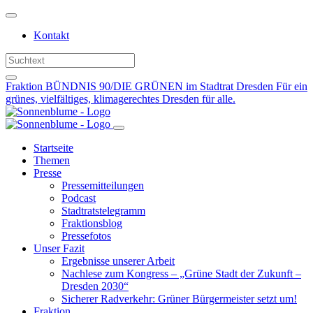
Weiter
zum
Kontakt
Inhalt
Fraktion BÜNDNIS 90/DIE GRÜNEN im Stadtrat Dresden
Für ein
grünes, vielfältiges, klimagerechtes Dresden für alle.
Startseite
Themen
Presse
Pressemitteilungen
Podcast
Stadtratstelegramm
Fraktionsblog
Pressefotos
Unser Fazit
Ergebnisse unserer Arbeit
Nachlese zum Kongress – „Grüne Stadt der Zukunft –
Dresden 2030“
Sicherer Radverkehr: Grüner Bürgermeister setzt um!
Fraktion