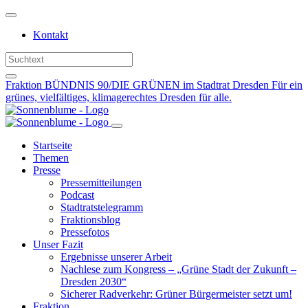
Weiter
zum
Kontakt
Inhalt
Fraktion BÜNDNIS 90/DIE GRÜNEN im Stadtrat Dresden
Für ein
grünes, vielfältiges, klimagerechtes Dresden für alle.
Startseite
Themen
Presse
Pressemitteilungen
Podcast
Stadtratstelegramm
Fraktionsblog
Pressefotos
Unser Fazit
Ergebnisse unserer Arbeit
Nachlese zum Kongress – „Grüne Stadt der Zukunft –
Dresden 2030“
Sicherer Radverkehr: Grüner Bürgermeister setzt um!
Fraktion