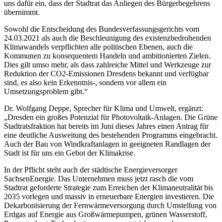
uns dafür ein, dass der Stadtrat das Anliegen des Bürgerbegehrens
übernimmt.
Sowohl die Entscheidung des Bundesverfassungsgerichts vom
24.03.2021 als auch die Beschleunigung des existenzbedrohenden
Klimawandels verpflichten alle politischen Ebenen, auch die
Kommunen zu konsequentem Handeln und ambitionierten Zielen.
Dies gilt umso mehr, als dass zahlreiche Mittel und Werkzeuge zur
Reduktion der CO2-Emissionen Dresdens bekannt und verfügbar
sind, es also kein Erkenntnis-, sondern vor allem ein
Umsetzungsproblem gibt.“
Dr. Wolfgang Deppe, Sprecher für Klima und Umwelt, ergänzt:
„Dresden ein großes Potenzial für Photovoltaik-Anlagen. Die Grüne
Stadtratsfraktion hat bereits im Juni dieses Jahres einen Antrag für
eine deutliche Ausweitung des bestehenden Programms eingebracht.
Auch der Bau von Windkraftanlagen in geeigneten Randlagen der
Stadt ist für uns ein Gebot der Klimakrise.
In der Pflicht steht auch der städtische Energieversorger
SachsenEnergie. Das Unternehmen muss jetzt rasch die vom
Stadtrat geforderte Strategie zum Erreichen der Klimaneutralität bis
2035 vorlegen und massiv in erneuerbare Energien investieren. Die
Dekarbonisierung der Fernwärmeversorgung durch Umstellung von
Erdgas auf Energie aus Großwärmepumpen, grünen Wasserstoff,