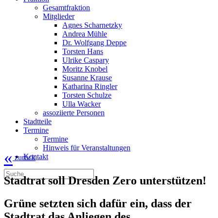
Gesamtfraktion
Mitglieder
Agnes Scharnetzky
Andrea Mühle
Dr. Wolfgang Deppe
Torsten Hans
Ulrike Caspary
Moritz Knobel
Susanne Krause
Katharina Ringler
Torsten Schulze
Ulla Wacker
assoziierte Personen
Stadtteile
Termine
Termine
Hinweis für Veranstaltungen
«
Kontakt
zurück
Stadtrat soll Dresden Zero unterstützen!
Grüne setzten sich dafür ein, dass der
Stadtrat das Anliegen des