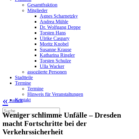
Gesamtfraktion
Mitglieder
Agnes Scharnetzky
Andrea Mühle
Dr. Wolfgang Deppe
Torsten Hans
Ulrike Caspary
Moritz Knobel
Susanne Krause
Katharina Ringler
Torsten Schulze
Ulla Wacker
assoziierte Personen
Stadtteile
Termine
Termine
Hinweis für Veranstaltungen
«
Kontakt
zurück
Weniger schlimme Unfälle – Dresden
macht Fortschritte bei der
Verkehrssicherheit