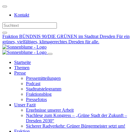
Weiter
zum
Kontakt
Inhalt
Fraktion BÜNDNIS 90/DIE GRÜNEN im Stadtrat Dresden
Für ein
grünes, vielfältiges, klimagerechtes Dresden für alle.
Startseite
Themen
Presse
Pressemitteilungen
Podcast
Stadtratstelegramm
Fraktionsblog
Pressefotos
Unser Fazit
Ergebnisse unserer Arbeit
Nachlese zum Kongress – „Grüne Stadt der Zukunft –
Dresden 2030“
Sicherer Radverkehr: Grüner Bürgermeister setzt um!
Fraktion