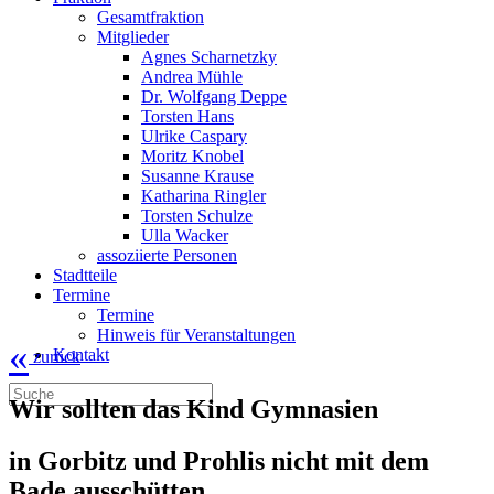
Gesamtfraktion
Mitglieder
Agnes Scharnetzky
Andrea Mühle
Dr. Wolfgang Deppe
Torsten Hans
Ulrike Caspary
Moritz Knobel
Susanne Krause
Katharina Ringler
Torsten Schulze
Ulla Wacker
assoziierte Personen
Stadtteile
Termine
Termine
Hinweis für Veranstaltungen
«
Kontakt
zurück
Wir sollten das Kind Gymnasien
in Gorbitz und Prohlis nicht mit dem
Bade ausschütten