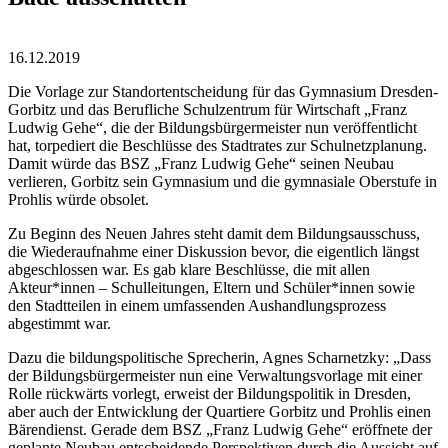
16.12.2019
Die Vorlage zur Standortentscheidung für das Gymnasium Dresden-
Gorbitz und das Berufliche Schulzentrum für Wirtschaft „Franz
Ludwig Gehe“, die der Bildungsbürgermeister nun veröffentlicht
hat, torpediert die Beschlüsse des Stadtrates zur Schulnetzplanung.
Damit würde das BSZ „Franz Ludwig Gehe“ seinen Neubau
verlieren, Gorbitz sein Gymnasium und die gymnasiale Oberstufe in
Prohlis würde obsolet.
Zu Beginn des Neuen Jahres steht damit dem Bildungsausschuss,
die Wiederaufnahme einer Diskussion bevor, die eigentlich längst
abgeschlossen war. Es gab klare Beschlüsse, die mit allen
Akteur*innen – Schulleitungen, Eltern und Schüler*innen sowie
den Stadtteilen in einem umfassenden Aushandlungsprozess
abgestimmt war.
Dazu die bildungspolitische Sprecherin, Agnes Scharnetzky: „Dass
der Bildungsbürgermeister nun eine Verwaltungsvorlage mit einer
Rolle rückwärts vorlegt, erweist der Bildungspolitik in Dresden,
aber auch der Entwicklung der Quartiere Gorbitz und Prohlis einen
Bärendienst. Gerade dem BSZ „Franz Ludwig Gehe“ eröffnete der
geplante Neubau entscheidende Perspektiven durch die Aussicht auf