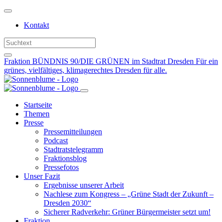
Weiter
zum
Kontakt
Inhalt
Fraktion BÜNDNIS 90/DIE GRÜNEN im Stadtrat Dresden
Für ein
grünes, vielfältiges, klimagerechtes Dresden für alle.
Startseite
Themen
Presse
Pressemitteilungen
Podcast
Stadtratstelegramm
Fraktionsblog
Pressefotos
Unser Fazit
Ergebnisse unserer Arbeit
Nachlese zum Kongress – „Grüne Stadt der Zukunft –
Dresden 2030“
Sicherer Radverkehr: Grüner Bürgermeister setzt um!
Fraktion