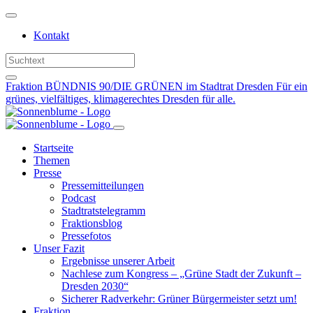
Weiter
zum
Kontakt
Inhalt
Fraktion BÜNDNIS 90/DIE GRÜNEN im Stadtrat Dresden
Für ein
grünes, vielfältiges, klimagerechtes Dresden für alle.
Startseite
Themen
Presse
Pressemitteilungen
Podcast
Stadtratstelegramm
Fraktionsblog
Pressefotos
Unser Fazit
Ergebnisse unserer Arbeit
Nachlese zum Kongress – „Grüne Stadt der Zukunft –
Dresden 2030“
Sicherer Radverkehr: Grüner Bürgermeister setzt um!
Fraktion