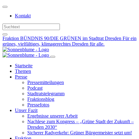
Weiter
zum
Kontakt
Inhalt
Fraktion BÜNDNIS 90/DIE GRÜNEN im Stadtrat Dresden
Für ein
grünes, vielfältiges, klimagerechtes Dresden für alle.
Startseite
Themen
Presse
Pressemitteilungen
Podcast
Stadtratstelegramm
Fraktionsblog
Pressefotos
Unser Fazit
Ergebnisse unserer Arbeit
Nachlese zum Kongress – „Grüne Stadt der Zukunft –
Dresden 2030“
Sicherer Radverkehr: Grüner Bürgermeister setzt um!
Fraktion