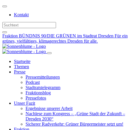
Weiter
zum
Kontakt
Inhalt
Fraktion BÜNDNIS 90/DIE GRÜNEN im Stadtrat Dresden
Für ein
grünes, vielfältiges, klimagerechtes Dresden für alle.
Startseite
Themen
Presse
Pressemitteilungen
Podcast
Stadtratstelegramm
Fraktionsblog
Pressefotos
Unser Fazit
Ergebnisse unserer Arbeit
Nachlese zum Kongress – „Grüne Stadt der Zukunft –
Dresden 2030“
Sicherer Radverkehr: Grüner Bürgermeister setzt um!
Fraktion