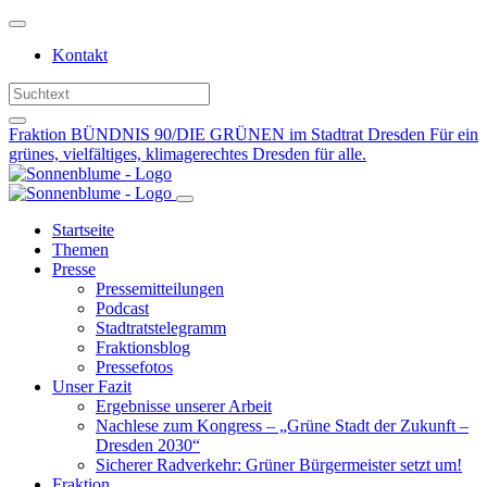
Weiter
zum
Kontakt
Inhalt
Fraktion BÜNDNIS 90/DIE GRÜNEN im Stadtrat Dresden
Für ein
grünes, vielfältiges, klimagerechtes Dresden für alle.
Startseite
Themen
Presse
Pressemitteilungen
Podcast
Stadtratstelegramm
Fraktionsblog
Pressefotos
Unser Fazit
Ergebnisse unserer Arbeit
Nachlese zum Kongress – „Grüne Stadt der Zukunft –
Dresden 2030“
Sicherer Radverkehr: Grüner Bürgermeister setzt um!
Fraktion