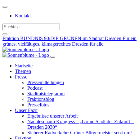
Weiter
zum
Kontakt
Inhalt
Fraktion BÜNDNIS 90/DIE GRÜNEN im Stadtrat Dresden
Für ein
grünes, vielfältiges, klimagerechtes Dresden für alle.
Startseite
Themen
Presse
Pressemitteilungen
Podcast
Stadtratstelegramm
Fraktionsblog
Pressefotos
Unser Fazit
Ergebnisse unserer Arbeit
Nachlese zum Kongress – „Grüne Stadt der Zukunft –
Dresden 2030“
Sicherer Radverkehr: Grüner Bürgermeister setzt um!
Fraktion