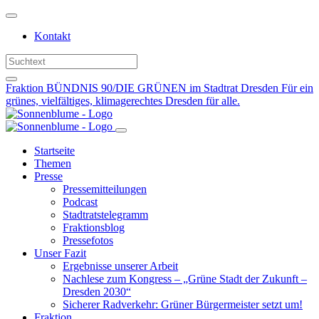
Weiter
zum
Kontakt
Inhalt
Fraktion BÜNDNIS 90/DIE GRÜNEN im Stadtrat Dresden
Für ein
grünes, vielfältiges, klimagerechtes Dresden für alle.
Startseite
Themen
Presse
Pressemitteilungen
Podcast
Stadtratstelegramm
Fraktionsblog
Pressefotos
Unser Fazit
Ergebnisse unserer Arbeit
Nachlese zum Kongress – „Grüne Stadt der Zukunft –
Dresden 2030“
Sicherer Radverkehr: Grüner Bürgermeister setzt um!
Fraktion