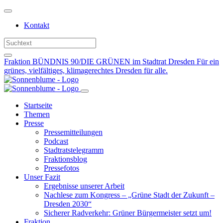
Weiter
zum
Kontakt
Inhalt
Fraktion BÜNDNIS 90/DIE GRÜNEN im Stadtrat Dresden
Für ein
grünes, vielfältiges, klimagerechtes Dresden für alle.
Startseite
Themen
Presse
Pressemitteilungen
Podcast
Stadtratstelegramm
Fraktionsblog
Pressefotos
Unser Fazit
Ergebnisse unserer Arbeit
Nachlese zum Kongress – „Grüne Stadt der Zukunft –
Dresden 2030“
Sicherer Radverkehr: Grüner Bürgermeister setzt um!
Fraktion