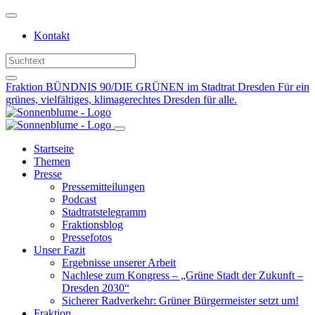
Weiter
zum
Kontakt
Inhalt
Fraktion BÜNDNIS 90/DIE GRÜNEN im Stadtrat Dresden
Für ein
grünes, vielfältiges, klimagerechtes Dresden für alle.
Startseite
Themen
Presse
Pressemitteilungen
Podcast
Stadtratstelegramm
Fraktionsblog
Pressefotos
Unser Fazit
Ergebnisse unserer Arbeit
Nachlese zum Kongress – „Grüne Stadt der Zukunft –
Dresden 2030“
Sicherer Radverkehr: Grüner Bürgermeister setzt um!
Fraktion