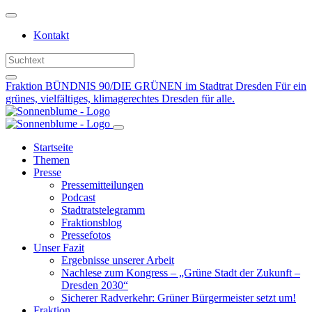
Weiter
zum
Kontakt
Inhalt
Fraktion BÜNDNIS 90/DIE GRÜNEN im Stadtrat Dresden
Für ein
grünes, vielfältiges, klimagerechtes Dresden für alle.
Startseite
Themen
Presse
Pressemitteilungen
Podcast
Stadtratstelegramm
Fraktionsblog
Pressefotos
Unser Fazit
Ergebnisse unserer Arbeit
Nachlese zum Kongress – „Grüne Stadt der Zukunft –
Dresden 2030“
Sicherer Radverkehr: Grüner Bürgermeister setzt um!
Fraktion