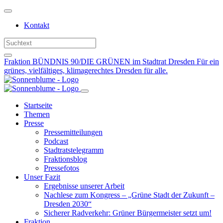
Weiter
zum
Kontakt
Inhalt
Fraktion BÜNDNIS 90/DIE GRÜNEN im Stadtrat Dresden
Für ein
grünes, vielfältiges, klimagerechtes Dresden für alle.
Startseite
Themen
Presse
Pressemitteilungen
Podcast
Stadtratstelegramm
Fraktionsblog
Pressefotos
Unser Fazit
Ergebnisse unserer Arbeit
Nachlese zum Kongress – „Grüne Stadt der Zukunft –
Dresden 2030“
Sicherer Radverkehr: Grüner Bürgermeister setzt um!
Fraktion