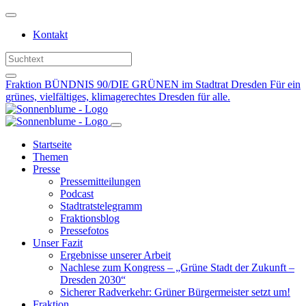
Weiter
zum
Kontakt
Inhalt
Fraktion BÜNDNIS 90/DIE GRÜNEN im Stadtrat Dresden
Für ein
grünes, vielfältiges, klimagerechtes Dresden für alle.
Startseite
Themen
Presse
Pressemitteilungen
Podcast
Stadtratstelegramm
Fraktionsblog
Pressefotos
Unser Fazit
Ergebnisse unserer Arbeit
Nachlese zum Kongress – „Grüne Stadt der Zukunft –
Dresden 2030“
Sicherer Radverkehr: Grüner Bürgermeister setzt um!
Fraktion