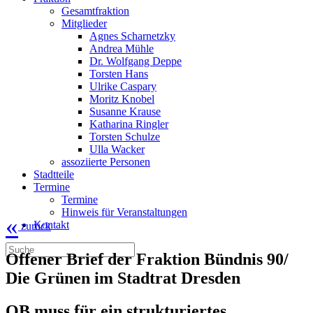
Gesamtfraktion
Mitglieder
Agnes Scharnetzky
Andrea Mühle
Dr. Wolfgang Deppe
Torsten Hans
Ulrike Caspary
Moritz Knobel
Susanne Krause
Katharina Ringler
Torsten Schulze
Ulla Wacker
assoziierte Personen
Stadtteile
Termine
Termine
Hinweis für Veranstaltungen
«
Kontakt
zurück
Offener Brief der Fraktion Bündnis 90/
Die Grünen im Stadtrat Dresden
OB muss für ein strukturiertes,