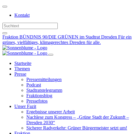
Weiter
zum
Kontakt
Inhalt
Fraktion BÜNDNIS 90/DIE GRÜNEN im Stadtrat Dresden
Für ein
grünes, vielfältiges, klimagerechtes Dresden für alle.
Startseite
Themen
Presse
Pressemitteilungen
Podcast
Stadtratstelegramm
Fraktionsblog
Pressefotos
Unser Fazit
Ergebnisse unserer Arbeit
Nachlese zum Kongress – „Grüne Stadt der Zukunft –
Dresden 2030“
Sicherer Radverkehr: Grüner Bürgermeister setzt um!
Fraktion