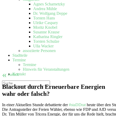
Agnes Scharnetzky
Andrea Mühle
Dr. Wolfgang Deppe
Torsten Hans
Ulrike Caspary
Moritz Knobel
Susanne Krause
Katharina Ringler
Torsten Schulze
Ulla Wacker
assoziierte Personen
Stadtteile
Termine
Termine
Hinweis für Veranstaltungen
«
Kontakt
zurück
Blackout durch Erneuerbare Energien
wahr oder falsch?
In einer Aktuellen Stunde debattierte der
#staDDrat
heute über den St
Die Antragssteller der Freien Wähler, ebenso wie FDP und AfD vers
Dr. Tim Müller von Tricera Energie, der für uns die Rede hielt, bracht