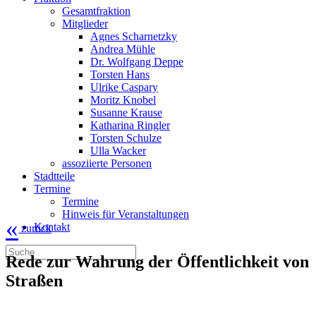
Gesamtfraktion
Mitglieder
Agnes Scharnetzky
Andrea Mühle
Dr. Wolfgang Deppe
Torsten Hans
Ulrike Caspary
Moritz Knobel
Susanne Krause
Katharina Ringler
Torsten Schulze
Ulla Wacker
assoziierte Personen
Stadtteile
Termine
Termine
Hinweis für Veranstaltungen
«
Kontakt
zurück
Rede zur Wahrung der Öffentlichkeit von
Straßen