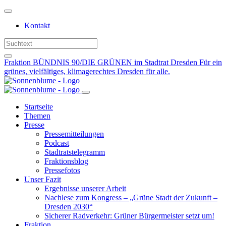
Weiter
zum
Kontakt
Inhalt
Fraktion BÜNDNIS 90/DIE GRÜNEN im Stadtrat Dresden
Für ein
grünes, vielfältiges, klimagerechtes Dresden für alle.
Startseite
Themen
Presse
Pressemitteilungen
Podcast
Stadtratstelegramm
Fraktionsblog
Pressefotos
Unser Fazit
Ergebnisse unserer Arbeit
Nachlese zum Kongress – „Grüne Stadt der Zukunft –
Dresden 2030“
Sicherer Radverkehr: Grüner Bürgermeister setzt um!
Fraktion