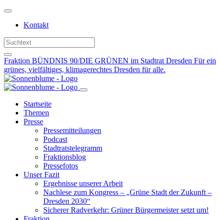
Weiter
zum
Kontakt
Inhalt
Fraktion BÜNDNIS 90/DIE GRÜNEN im Stadtrat Dresden
Für ein
grünes, vielfältiges, klimagerechtes Dresden für alle.
Startseite
Themen
Presse
Pressemitteilungen
Podcast
Stadtratstelegramm
Fraktionsblog
Pressefotos
Unser Fazit
Ergebnisse unserer Arbeit
Nachlese zum Kongress – „Grüne Stadt der Zukunft –
Dresden 2030“
Sicherer Radverkehr: Grüner Bürgermeister setzt um!
Fraktion