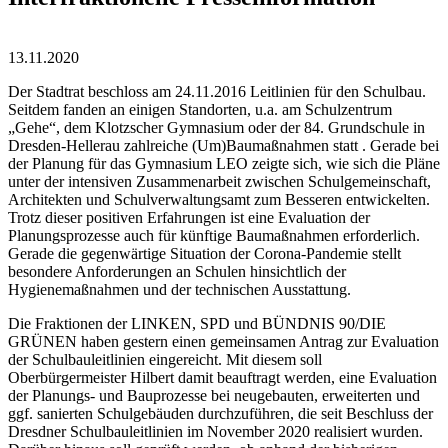
13.11.2020
Der Stadtrat beschloss am 24.11.2016 Leitlinien für den Schulbau.
Seitdem fanden an einigen Standorten, u.a. am Schulzentrum
„Gehe“, dem Klotzscher Gymnasium oder der 84. Grundschule in
Dresden-Hellerau zahlreiche (Um)Baumaßnahmen statt . Gerade bei
der Planung für das Gymnasium LEO zeigte sich, wie sich die Pläne
unter der intensiven Zusammenarbeit zwischen Schulgemeinschaft,
Architekten und Schulverwaltungsamt zum Besseren entwickelten.
Trotz dieser positiven Erfahrungen ist eine Evaluation der
Planungsprozesse auch für künftige Baumaßnahmen erforderlich.
Gerade die gegenwärtige Situation der Corona-Pandemie stellt
besondere Anforderungen an Schulen hinsichtlich der
Hygienemaßnahmen und der technischen Ausstattung.
Die Fraktionen der LINKEN, SPD und BÜNDNIS 90/DIE
GRÜNEN haben gestern einen gemeinsamen Antrag zur Evaluation
der Schulbauleitlinien eingereicht. Mit diesem soll
Oberbürgermeister Hilbert damit beauftragt werden, eine Evaluation
der Planungs- und Bauprozesse bei neugebauten, erweiterten und
ggf. sanierten Schulgebäuden durchzuführen, die seit Beschluss der
Dresdner Schulbauleitlinien im November 2020 realisiert wurden.