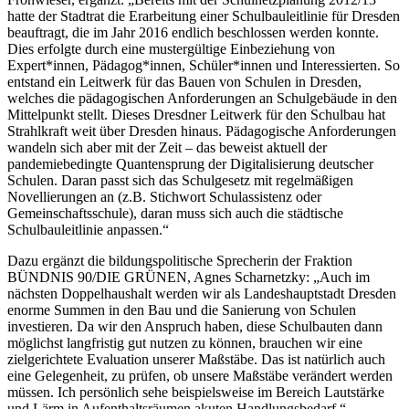
hatte der Stadtrat die Erarbeitung einer Schulbauleitlinie für Dresden
beauftragt, die im Jahr 2016 endlich beschlossen werden konnte.
Dies erfolgte durch eine mustergültige Einbeziehung von
Expert*innen, Pädagog*innen, Schüler*innen und Interessierten. So
entstand ein Leitwerk für das Bauen von Schulen in Dresden,
welches die pädagogischen Anforderungen an Schulgebäude in den
Mittelpunkt stellt. Dieses Dresdner Leitwerk für den Schulbau hat
Strahlkraft weit über Dresden hinaus. Pädagogische Anforderungen
wandeln sich aber mit der Zeit – das beweist aktuell der
pandemiebedingte Quantensprung der Digitalisierung deutscher
Schulen. Daran passt sich das Schulgesetz mit regelmäßigen
Novellierungen an (z.B. Stichwort Schulassistenz oder
Gemeinschaftsschule), daran muss sich auch die städtische
Schulbauleitlinie anpassen.“
Dazu ergänzt die bildungspolitische Sprecherin der Fraktion
BÜNDNIS 90/DIE GRÜNEN, Agnes Scharnetzky: „Auch im
nächsten Doppelhaushalt werden wir als Landeshauptstadt Dresden
enorme Summen in den Bau und die Sanierung von Schulen
investieren. Da wir den Anspruch haben, diese Schulbauten dann
möglichst langfristig gut nutzen zu können, brauchen wir eine
zielgerichtete Evaluation unserer Maßstäbe. Das ist natürlich auch
eine Gelegenheit, zu prüfen, ob unsere Maßstäbe verändert werden
müssen. Ich persönlich sehe beispielsweise im Bereich Lautstärke
und Lärm in Aufenthaltsräumen akuten Handlungsbedarf.“