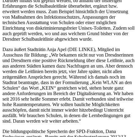
Darüber hinaus soll geprüft werden, ob anhand der bisherigen
Erfahrungen die Schulbauleitlinie überarbeitet, ergänzt bzw.
erweitert werden muss. Zum Beispiel hinsichtlich der Umsetzung
von Maßnahmen des Infektionsschutzes, Anpassungen der
technischen Ausstattung von Schulen oder einer möglichen
Einrichtung von diskriminierungsfreier Unisex-Toiletten. Zudem soll
auch geprüft werden, wo und aus welchem Grund bisher von der
Dresdner Schulbauleitlinie abgewichen wurde.
Dazu äußert Stadträtin Anja Apel (DIE LINKE), Mitglied im
Ausschuss für Bildung: „Wir bekamen nicht nur von Dresdnerinnen
und Dresdnern eine positive Rückmeldung über diese Leitlinie, auch
aus anderen Städten kamen dazu Nachfragen an uns. Aber dennoch
werden die Leitlinien bereits jetzt, vier Jahre später, nicht allen
zeitgemäßen Ansprüchen gerecht. Während ich damals noch im
Stadtrat beantragte, dass in der Formulierung „Kein WLAN an den
Schulen“ das Wort „KEIN“ gestrichen wird, stehen heute ganz
andere Anforderungen im Bereich der Digitalisierung an. Wir haben
seit 2016 sehr heiße Sommer erlebt. Damit verbunden sind teilweise
hohe Raumtemperaturen. Wir sollten bauliche Möglichkeiten
ausschöpfen, damit nicht immer wieder hitzebedingt Unterricht
ausfällt. Wir brauchen Schulen, in denen die Lernbedingungen gut
sind. Daran werden wir weiter arbeiten.“
Die bildungspolitische Sprecherin der SPD-Fraktion, Dana
Frohwieser, ergänzt: „Bereits mit der Schulnetzplanung 2012/13