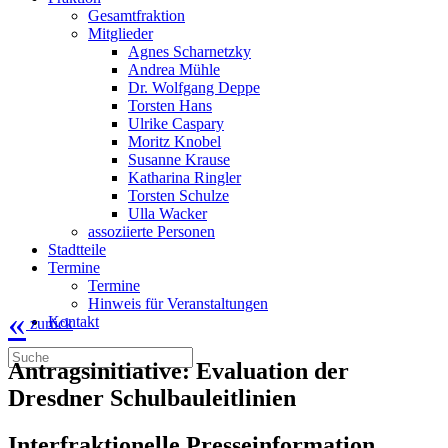
Gesamtfraktion
Mitglieder
Agnes Scharnetzky
Andrea Mühle
Dr. Wolfgang Deppe
Torsten Hans
Ulrike Caspary
Moritz Knobel
Susanne Krause
Katharina Ringler
Torsten Schulze
Ulla Wacker
assoziierte Personen
Stadtteile
Termine
Termine
Hinweis für Veranstaltungen
«
Kontakt
zurück
Antragsinitiative: Evaluation der
Dresdner Schulbauleitlinien
Interfraktionelle Presseinformation