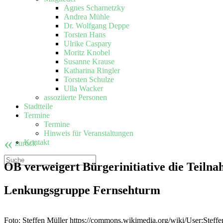
Agnes Scharnetzky
Andrea Mühle
Dr. Wolfgang Deppe
Torsten Hans
Ulrike Caspary
Moritz Knobel
Susanne Krause
Katharina Ringler
Torsten Schulze
Ulla Wacker
assoziierte Personen
Stadtteile
Termine
Termine
Hinweis für Veranstaltungen
«
Kontakt
zurück
OB verweigert Bürgerinitiative die Teiln
Lenkungsgruppe Fernsehturm
Foto: Steffen Müller https://commons.wikimedia.org/wiki/User:Steff