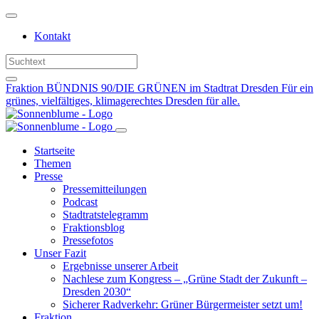
Weiter
zum
Kontakt
Inhalt
Fraktion BÜNDNIS 90/DIE GRÜNEN im Stadtrat Dresden
Für ein
grünes, vielfältiges, klimagerechtes Dresden für alle.
Startseite
Themen
Presse
Pressemitteilungen
Podcast
Stadtratstelegramm
Fraktionsblog
Pressefotos
Unser Fazit
Ergebnisse unserer Arbeit
Nachlese zum Kongress – „Grüne Stadt der Zukunft –
Dresden 2030“
Sicherer Radverkehr: Grüner Bürgermeister setzt um!
Fraktion