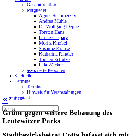
Gesamtfraktion
Mitglieder
Agnes Scharnetzky
Andrea Mühle
Dr. Wolfgang Deppe
Torsten Hans
Ulrike Caspary
Moritz Knobel
Susanne Krause
Katharina Ringler
Torsten Schulze
Ulla Wacker
assoziierte Personen
Stadtteile
Termine
Termine
Hinweis für Veranstaltungen
«
Kontakt
zurück
Grüne gegen weitere Bebauung des
Leutewitzer Parks
Stadtbezirksbeirat Cotta befasst sich mit