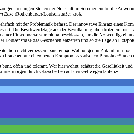
tzungen an einigen Stellen der Neustadt im Sommer ein für die Anwo
en Ecke
(Rothenburger/Louisenstraße) groß.
mehrfach mit der Problematik befasst. Der innovative Einsatz eines K
rbessert. Die Beschwerdelage aus der Bevölkerung blieb trotzdem h
ng einer Einwohnerversammlung beschlossen, um die Notwendigkeit u
er Louisenstraße das Geschehen entzerren und so die Lage an Hotspot
e Situation nicht verbessern, sind einige Wohnungen in Zukunft nur noch
Dazu brauchen wir einen neuen Kompromiss zwischen Bewohner*innen u
st bunt, offen und tolerant. Wer hier wohnt, schätzt die Geselligkeit un
 Sommermorgen durch Glasscherben auf den Gehwegen laufen.«