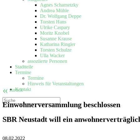
Agnes Scharnetzky
Andrea Mühle
Dr. Wolfgang Deppe
Torsten Hans
Ulrike Caspary
Moritz Knobel
Susanne Krause
Katharina Ringler
Torsten Schulze
Ulla Wacker
assoziierte Personen
Stadtteile
Termine
Termine
Hinweis für Veranstaltungen
«
Kontakt
zurück
Einwohnerversammlung beschlossen
SBR Neustadt will ein anwohnerverträglic
08.02.2022