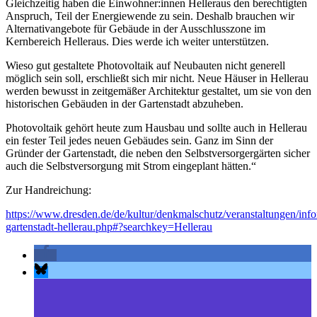
Gleichzeitig haben die Einwohner:innen Helleraus den berechtigten
Anspruch, Teil der Energiewende zu sein. Deshalb brauchen wir
Alternativangebote für Gebäude in der Ausschlusszone im
Kernbereich Helleraus. Dies werde ich weiter unterstützen.
Wieso gut gestaltete Photovoltaik auf Neubauten nicht generell
möglich sein soll, erschließt sich mir nicht. Neue Häuser in Hellerau
werden bewusst in zeitgemäßer Architektur gestaltet, um sie von den
historischen Gebäuden in der Gartenstadt abzuheben.
Photovoltaik gehört heute zum Hausbau und sollte auch in Hellerau
ein fester Teil jedes neuen Gebäudes sein. Ganz im Sinn der
Gründer der Gartenstadt, die neben den Selbstversorgergärten sicher
auch die Selbstversorgung mit Strom eingeplant hätten.“
Zur Handreichung:
https://www.dresden.de/de/kultur/denkmalschutz/veranstaltungen/info
gartenstadt-hellerau.php#?searchkey=Hellerau