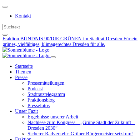
Weiter
zum
Kontakt
Inhalt
Fraktion BÜNDNIS 90/DIE GRÜNEN im Stadtrat Dresden
Für ein
grünes, vielfältiges, klimagerechtes Dresden für alle.
Startseite
Themen
Presse
Pressemitteilungen
Podcast
Stadtratstelegramm
Fraktionsblog
Pressefotos
Unser Fazit
Ergebnisse unserer Arbeit
Nachlese zum Kongress – „Grüne Stadt der Zukunft –
Dresden 2030“
Sicherer Radverkehr: Grüner Bürgermeister setzt um!
Fraktion