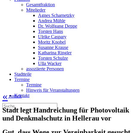
Gesamtfraktion
Mitglieder
Agnes Scharnetzky
Andrea Mühle
Dr. Wolfgang Deppe
Torsten Hans
Ulrike Caspary
Moritz Knobel
Susanne Krause
Katharina Ringler
Torsten Schulze
Ulla Wacker
assoziierte Personen
Stadtteile
Termine
Termine
Hinweis für Veranstaltungen
«
Kontakt
zurück
Stadt legt Handreichung für Photovoltaik
und Denkmalschutz in Hellerau vor
Gut, dass Wege zur Vereinbarkeit gesucht