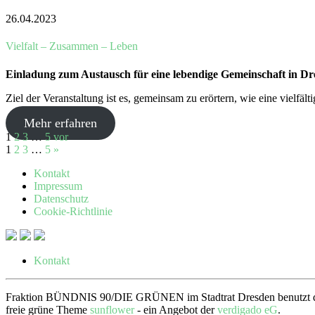
26.04.2023
Vielfalt – Zusammen – Leben
Einladung zum Austausch für eine lebendige Gemeinschaft in Dr
Ziel der Veranstaltung ist es, gemeinsam zu erörtern, wie eine vielfä
Mehr erfahren
1
2
3
…
5
vor
1
2
3
…
5
»
Kontakt
Impressum
Datenschutz
Cookie-Richtlinie
Kontakt
Fraktion BÜNDNIS 90/DIE GRÜNEN im Stadtrat Dresden benutzt 
freie grüne Theme
sunflower
‐ ein Angebot der
verdigado eG
.