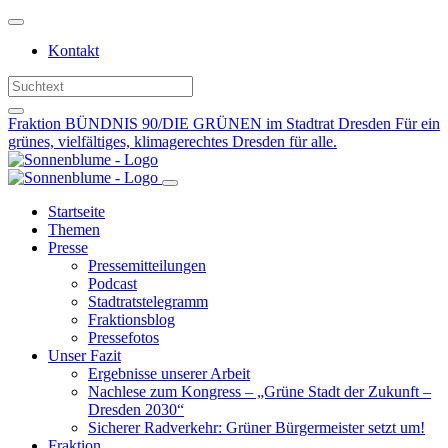
Weiter
zum
Kontakt
Inhalt
Fraktion BÜNDNIS 90/DIE GRÜNEN im Stadtrat Dresden
Für ein
grünes, vielfältiges, klimagerechtes Dresden für alle.
Startseite
Themen
Presse
Pressemitteilungen
Podcast
Stadtratstelegramm
Fraktionsblog
Pressefotos
Unser Fazit
Ergebnisse unserer Arbeit
Nachlese zum Kongress – „Grüne Stadt der Zukunft –
Dresden 2030“
Sicherer Radverkehr: Grüner Bürgermeister setzt um!
Fraktion