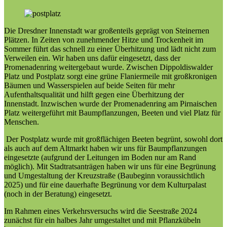
Die Dresdner Innenstadt war großenteils geprägt von Steinernen
Plätzen. In Zeiten von zunehmender Hitze und Trockenheit im
Sommer führt das schnell zu einer Überhitzung und lädt nicht zum
Verweilen ein. Wir haben uns dafür eingesetzt, dass der
Promenadenring weitergebaut wurde. Zwischen Dippoldiswalder
Platz und Postplatz sorgt eine grüne Flaniermeile mit großkronigen
Bäumen und Wasserspielen auf beide Seiten für mehr
Aufenthaltsqualität und hilft gegen eine Überhitzung der
Innenstadt. Inzwischen wurde der Promenadenring am Pirnaischen
Platz weitergeführt mit Baumpflanzungen, Beeten und viel Platz für
Menschen.
Der Postplatz wurde mit großflächigen Beeten begrünt, sowohl dort
als auch auf dem Altmarkt haben wir uns für Baumpflanzungen
eingesetzte (aufgrund der Leitungen im Boden nur am Rand
möglich). Mit Stadtratsanträgen haben wir uns für eine Begrünung
und Umgestaltung der Kreuzstraße (Baubeginn voraussichtlich
2025) und für eine dauerhafte Begrünung vor dem Kulturpalast
(noch in der Beratung) eingesetzt.
Im Rahmen eines Verkehrsversuchs wird die Seestraße 2024
zunächst für ein halbes Jahr umgestaltet und mit Pflanzkübeln