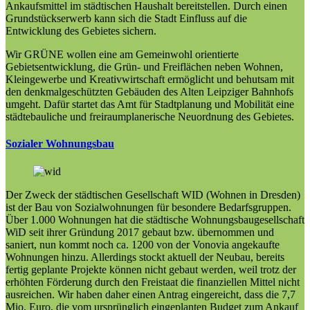
Ankaufsmittel im städtischen Haushalt bereitstellen. Durch einen
Grundstückserwerb kann sich die Stadt Einfluss auf die
Entwicklung des Gebietes sichern.
Wir GRÜNE wollen eine am Gemeinwohl orientierte
Gebietsentwicklung, die Grün- und Freiflächen neben Wohnen,
Kleingewerbe und Kreativwirtschaft ermöglicht und behutsam mit
den denkmalgeschützten Gebäuden des Alten Leipziger Bahnhofs
umgeht. Dafür startet das Amt für Stadtplanung und Mobilität eine
städtebauliche und freiraumplanerische Neuordnung des Gebietes.
Sozialer Wohnungsbau
Der Zweck der städtischen Gesellschaft WID (Wohnen in Dresden)
ist der Bau von Sozialwohnungen für besondere Bedarfsgruppen.
Über 1.000 Wohnungen hat die städtische Wohnungsbaugesellschaft
WiD
seit ihrer Gründung 2017 gebaut bzw.
ü
bernommen und
saniert, nun komm
t
noch ca. 1200 von der Vonovia angekaufte
Wohnungen hinzu. Allerdi
ngs stockt aktuell der Neuba
u, bereits
fertig geplante Projekte können nicht gebaut werden, weil
trotz der
erhöhten Förderung durch den Freistaat
die finanziellen Mittel nicht
ausreichen. Wir haben daher einen Antrag eingereicht, dass die 7,7
Mio. Euro, die vom ursprünglich
eingeplanten Budget zum Ankauf