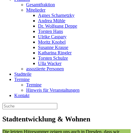
Gesamtfraktion
Mitglieder
Agnes Scharnetzky
Andrea Mühle
Dr. Wolfgang Deppe
Torsten Hans
Ulrike Caspary
Moritz Knobel
Susanne Krause
Katharina Ringler
Torsten Schulze
Ulla Wacker
assoziierte Personen
Stadtteile
Termine
Termine
Hinweis für Veranstaltungen
Kontakt
Stadtentwicklung & Wohnen
Die letzten Hitzesommer zeigen uns auch in Dresden, dass wir