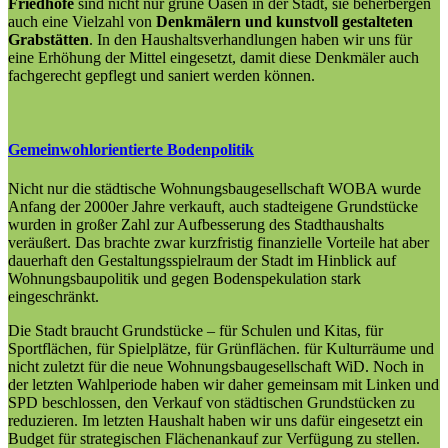
Friedhöfe
sind nicht nur grüne Oasen in der Stadt, sie beherbergen
auch eine Vielzahl von
Denkmälern und kunstvoll gestalteten
Grabstätten
. In den Haushaltsverhandlungen haben wir uns für
eine Erhöhung der Mittel eingesetzt, damit diese Denkmäler auch
fachgerecht gepflegt und saniert werden können.
Gemeinwohlorientierte Bodenpolitik
Nicht nur die städtische Wohnungsbaugesellschaft WOBA wurde
Anfang der 2000er Jahre verkauft, auch stadteigene Grundstücke
wurden in großer Zahl zur Aufbesserung des Stadthaushalts
veräußert. Das brachte zwar kurzfristig finanzielle Vorteile hat aber
dauerhaft den Gestaltungsspielraum der Stadt im Hinblick auf
Wohnungsbaupolitik und gegen Bodenspekulation stark
eingeschränkt.
Die Stadt braucht Grundstücke – für Schulen und Kitas, für
Sportflächen, für Spielplätze, für Grünflächen. für Kulturräume und
nicht zuletzt für die neue Wohnungsbaugesellschaft WiD. Noch in
der letzten Wahlperiode haben wir daher gemeinsam mit Linken und
SPD beschlossen, den Verkauf von städtischen Grundstücken zu
reduzieren. Im letzten Haushalt haben wir uns dafür eingesetzt ein
Budget für strategischen Flächenankauf zur Verfügung zu stellen.