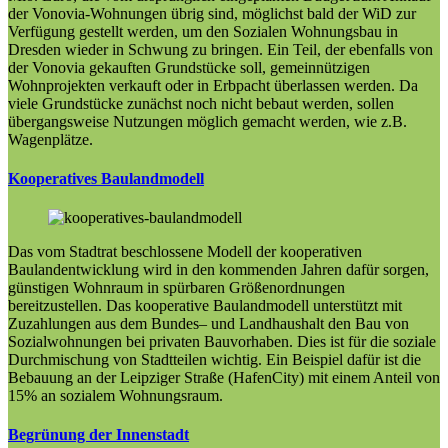
der Vonovia-Wohnungen übrig sind, möglichst bald der
WiD
zur
Verfügung gestellt werde
n
,
um den Sozialen Wohnungsbau in
Dresden wieder
i
n Schwung zu bringen.
Ein
Teil,
der ebenfalls von
der Vonovia gekauften Grundstücke
soll,
gemeinnützigen
Wohnprojekten verkauft oder in Erbpacht überlassen werden. Da
viele Grundstücke zun
ächst noch nicht bebaut werden, sollen
übergangsweise Nutzungen möglich gemacht werden, wie z.B.
Wagenplätze.
Kooperatives Baulandmodell
Das vom Stadtrat beschlossene Modell der kooperativen
Baulandentwicklung wird in den kommenden Jahren dafür sorgen,
günstigen Wohnraum in spürbaren Größenordnungen
bereitzustellen. Das kooperative Baulandmodell unterstützt mit
Zuzahlungen aus dem Bundes– und Landhaushalt den Bau von
Sozialwohnungen bei privaten Bauvorhaben. Dies ist für die soziale
Durchmischung von Stadtteilen wichtig. Ein Beispiel dafür ist die
Bebauung an der Leipziger Straße (
HafenCity
) mit einem Anteil von
15% an sozialem Wohnungsraum.
Begrünung der Innenstadt