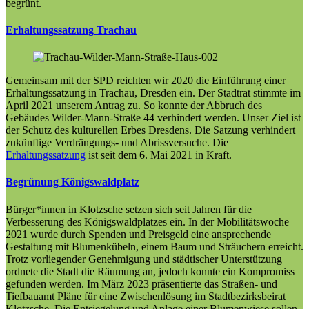
begrünt.
Erhaltungssatzung Trachau
Gemeinsam mit der SPD reichten wir 2020 die Einführung einer
Erhaltungssatzung in
Trachau
, Dresden ein. Der Stadtrat stimmte im
April 2021 unserem Antrag zu. So konnte der Abbruch des
Gebäudes Wilder-Mann-Straße 44 verhindert werden. Unser Ziel ist
der Schutz des kulturellen Erbes Dresdens. Die Satzung verhindert
zukünftige Verdrängungs- und Abrissversuche. Die
Erhaltungssatzung
ist seit dem 6. Mai 2021 in Kraft.
Begrünung Königswaldplatz
Bürger*innen in Klotzsche setzen sich seit Jahren für die
Verbesserung des Königswaldplatzes ein. In der Mobilitätswoche
2021 wurde durch Spenden und Preisgeld eine ansprechende
Gestaltung mit Blumenkübeln, einem Baum und Sträuchern erreicht.
Trotz vorliegender Genehmigung und städtischer Unterstützung
ordnete die Stadt die Räumung an, jedoch konnte ein Kompromiss
gefunden werden. Im März 2023 präsentierte das Straßen- und
Tiefbauamt Pläne für eine Zwischenlösung im Stadtbezirksbeirat
Klotzsche. Die Entsiegelung und Anlage einer Blumenwiese sollen