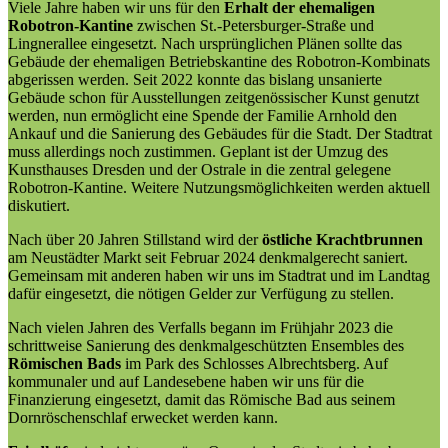
Viele Jahre haben wir uns für den
Erhalt der ehemaligen
Robotron-Kantine
zwischen St.-Petersburger-Straße und
Lingnerallee eingesetzt. Nach ursprünglichen Plänen sollte das
Gebäude der ehemaligen Betriebskantine des Robotron-Kombinats
abgerissen werden. Seit 2022 konnte das bislang unsanierte
Gebäude schon für Ausstellungen zeitgenössischer Kunst genutzt
werden, nun ermöglicht eine Spende der Familie Arnhold den
Ankauf und die Sanierung des Gebäudes für die Stadt. Der Stadtrat
muss allerdings noch zustimmen. Geplant ist der Umzug des
Kunsthauses Dresden und der Ostrale in die zentral gelegene
Robotron-Kantine. Weitere Nutzungsmöglichkeiten werden aktuell
diskutiert.
Nach über 20 Jahren Stillstand wird der
östliche Krachtbrunnen
am Neustädter Markt seit Februar 2024 denkmalgerecht saniert.
Gemeinsam mit anderen haben wir uns im Stadtrat und im Landtag
dafür eingesetzt, die nötigen Gelder zur Verfügung zu stellen.
Nach vielen Jahren des Verfalls begann im Frühjahr 2023 die
schrittweise Sanierung des denkmalgeschützten Ensembles des
Römischen Bads
im Park des Schlosses Albrechtsberg. Auf
kommunaler und auf Landesebene haben wir uns für die
Finanzierung eingesetzt, damit das Römische Bad aus seinem
Dornröschenschlaf erwecket werden kann.