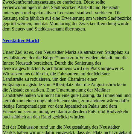
Zweckentfremdungssatzung zu erarbeiten. Diese sollte
Ferienwohnungen in den Stadtbezirken Altstadt und Neustadt
untersagen und spekulativen Leerstand stadtweit verbieten. Die
Satzung sollte jährlich auf eine Erweiterung um weitere Stadtbezirke
geprüft werden, und das Monitoring der Zweckentfremdung wurde
dem Steuer- und Stadtkassenamt übertragen.
Neustädter Markt
Unser Ziel ist es, den Neustädter Markt als attraktiven Stadtplatz zu
revitalisieren, der die Bürger*innen zum Verweilen einlädt und die
Innere Neustadt bereichert. Durch die Sanierung des
denkmalgeschützten Krachtbrunnens wird der Platz aufgewertet.
Wir setzen uns dafür ein, die Fahrspuren auf der Meißner
Landstraße zu reduzieren, um den Charakter einer
Fußgängermagistrale vom Albertplatz über die Augustusbrücke in
die Altstadt zu stärken. Eine Untertunnelung der Meißner
Landstraße halten wir nicht für eine gute Lösung, da Tunnelbau und
–erhalt zum einen unglaublich teuer sind, zum anderen wären dafür
riesige Rampenanlagen vor dem Japanischen Palais und dem
Finanzministerium nötig, wo dann außerdem Fuß- und Radverkehr
buchstäblich an den Rand gedrückt würden.
Bei der Diskussion rund um die Neugestaltung des Neustädter
Markts haben wir uns dafür eingesetzt, dass der Platz nicht zugebaut