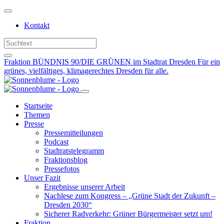
Weiter
zum
Kontakt
Inhalt
Fraktion BÜNDNIS 90/DIE GRÜNEN im Stadtrat Dresden
Für ein
grünes, vielfältiges, klimagerechtes Dresden für alle.
Startseite
Themen
Presse
Pressemitteilungen
Podcast
Stadtratstelegramm
Fraktionsblog
Pressefotos
Unser Fazit
Ergebnisse unserer Arbeit
Nachlese zum Kongress – „Grüne Stadt der Zukunft –
Dresden 2030“
Sicherer Radverkehr: Grüner Bürgermeister setzt um!
Fraktion