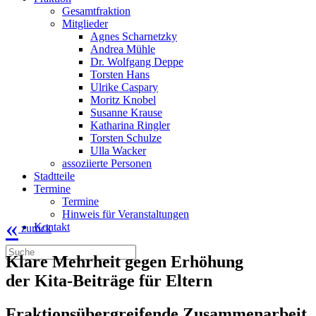
Gesamtfraktion
Mitglieder
Agnes Scharnetzky
Andrea Mühle
Dr. Wolfgang Deppe
Torsten Hans
Ulrike Caspary
Moritz Knobel
Susanne Krause
Katharina Ringler
Torsten Schulze
Ulla Wacker
assoziierte Personen
Stadtteile
Termine
Termine
Hinweis für Veranstaltungen
«
Kontakt
zurück
Klare Mehrheit gegen Erhöhung
der Kita-Beiträge für Eltern
Fraktionsübergreifende Zusammenarbeit