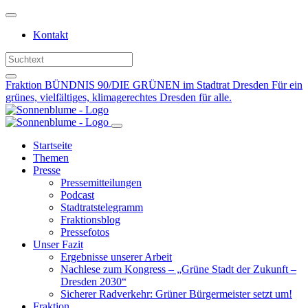
Weiter
zum
Kontakt
Inhalt
Fraktion BÜNDNIS 90/DIE GRÜNEN im Stadtrat Dresden
Für ein
grünes, vielfältiges, klimagerechtes Dresden für alle.
Startseite
Themen
Presse
Pressemitteilungen
Podcast
Stadtratstelegramm
Fraktionsblog
Pressefotos
Unser Fazit
Ergebnisse unserer Arbeit
Nachlese zum Kongress – „Grüne Stadt der Zukunft –
Dresden 2030“
Sicherer Radverkehr: Grüner Bürgermeister setzt um!
Fraktion