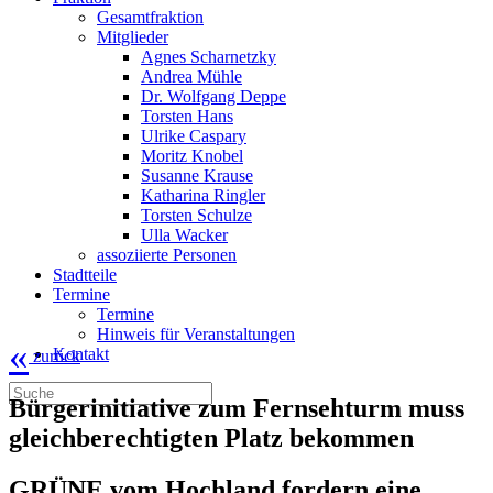
Gesamtfraktion
Mitglieder
Agnes Scharnetzky
Andrea Mühle
Dr. Wolfgang Deppe
Torsten Hans
Ulrike Caspary
Moritz Knobel
Susanne Krause
Katharina Ringler
Torsten Schulze
Ulla Wacker
assoziierte Personen
Stadtteile
Termine
Termine
Hinweis für Veranstaltungen
«
Kontakt
zurück
Bürgerinitiative zum Fernsehturm muss
gleichberechtigten Platz bekommen
GRÜNE vom Hochland fordern eine