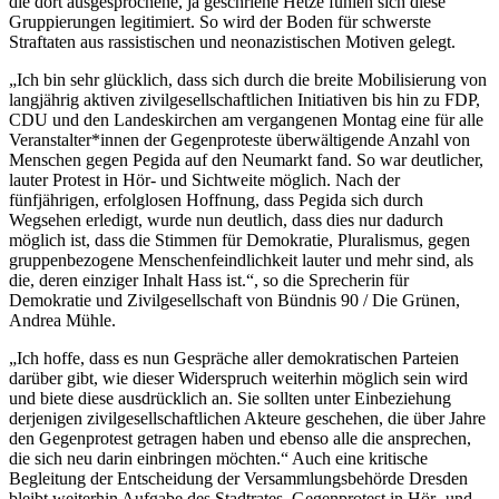
die dort ausgesprochene, ja geschriene Hetze fühlen sich diese
Gruppierungen legitimiert. So wird der Boden für schwerste
Straftaten aus rassistischen und neonazistischen Motiven gelegt.
„Ich bin sehr glücklich, dass sich durch die breite Mobilisierung von
langjährig aktiven zivilgesellschaftlichen Initiativen bis hin zu FDP,
CDU und den Landeskirchen am vergangenen Montag eine für alle
Veranstalter*innen der Gegenproteste überwältigende Anzahl von
Menschen gegen Pegida auf den Neumarkt fand. So war deutlicher,
lauter Protest in Hör- und Sichtweite möglich. Nach der
fünfjährigen, erfolglosen Hoffnung, dass Pegida sich durch
Wegsehen erledigt, wurde nun deutlich, dass dies nur dadurch
möglich ist, dass die Stimmen für Demokratie, Pluralismus, gegen
gruppenbezogene Menschen­feindlichkeit lauter und mehr sind, als
die, deren einziger Inhalt Hass ist.“, so die Sprecherin für
Demokratie und Zivilgesellschaft von Bündnis 90 / Die Grünen,
Andrea Mühle.
„Ich hoffe, dass es nun Gespräche aller demokratischen Parteien
darüber gibt, wie dieser Widerspruch weiterhin möglich sein wird
und biete diese ausdrücklich an. Sie sollten unter Einbeziehung
derjenigen zivilgesellschaftlichen Akteure geschehen, die über Jahre
den Gegenprotest getragen haben und ebenso alle die ansprechen,
die sich neu darin einbringen möchten.“ Auch eine kritische
Begleitung der Entscheidung der Versammlungsbehörde Dresden
bleibt weiterhin Aufgabe des Stadtrates. Gegenprotest in Hör- und