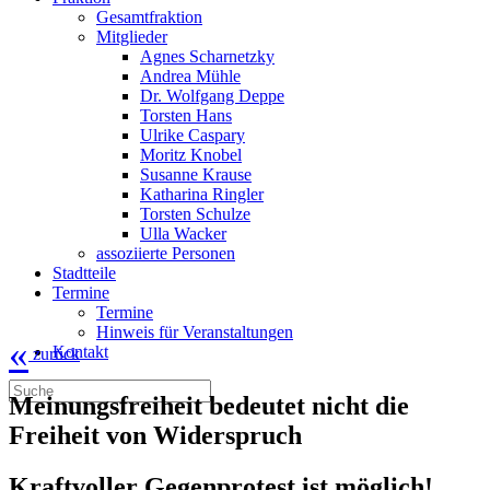
Gesamtfraktion
Mitglieder
Agnes Scharnetzky
Andrea Mühle
Dr. Wolfgang Deppe
Torsten Hans
Ulrike Caspary
Moritz Knobel
Susanne Krause
Katharina Ringler
Torsten Schulze
Ulla Wacker
assoziierte Personen
Stadtteile
Termine
Termine
Hinweis für Veranstaltungen
«
Kontakt
zurück
Meinungsfreiheit bedeutet nicht die
Freiheit von Widerspruch
Kraftvoller Gegenprotest ist möglich!