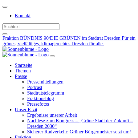
Weiter
zum
Kontakt
Inhalt
Fraktion BÜNDNIS 90/DIE GRÜNEN im Stadtrat Dresden
Für ein
grünes, vielfältiges, klimagerechtes Dresden für alle.
Startseite
Themen
Presse
Pressemitteilungen
Podcast
Stadtratstelegramm
Fraktionsblog
Pressefotos
Unser Fazit
Ergebnisse unserer Arbeit
Nachlese zum Kongress – „Grüne Stadt der Zukunft –
Dresden 2030“
Sicherer Radverkehr: Grüner Bürgermeister setzt um!
Fraktion