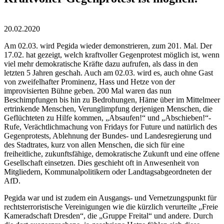
20.02.2020
Am 02.03. wird Pegida wieder demonstrieren, zum 201. Mal. Der
17.02. hat gezeigt, welch kraftvoller Gegenprotest möglich ist, wenn
viel mehr demokratische Kräfte dazu aufrufen, als dass in den
letzten 5 Jahren geschah. Auch am 02.03. wird es, auch ohne Gast
von zweifelhafter Prominenz, Hass und Hetze von der
improvisierten Bühne geben. 200 Mal waren das nun
Beschimpfungen bis hin zu Bedrohungen, Häme über im Mittelmeer
ertrinkende Menschen, Verunglimpfung derjenigen Menschen, die
Geflüchteten zu Hilfe kommen, „Absaufen!“ und „Abschieben!“-
Rufe, Verächtlichmachung von Fridays for Future und natürlich des
Gegenprotests, Ablehnung der Bundes- und Landesregierung und
des Stadtrates, kurz von allen Menschen, die sich für eine
freiheitliche, zukunftsfähige, demokratische Zukunft und eine offene
Gesellschaft einsetzen. Dies geschieht oft in Anwesenheit von
Mitgliedern, Kommunalpolitikern oder Landtagsabgeordneten der
AfD.
Pegida war und ist zudem ein Ausgangs- und Vernetzungspunkt für
rechtsterroristische Vereinigungen wie die kürzlich verurteilte „Freie
Kameradschaft Dresden“, die „Gruppe Freital“ und andere. Durch